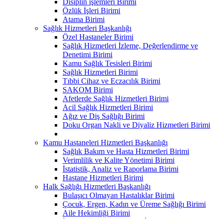
Disiplin işlemleri Birimi
Özlük İşleri Birimi
Atama Birimi
Sağlık Hizmetleri Başkanlığı
Özel Hastaneler Birimi
Sağlık Hizmetleri İzleme, Değerlendirme ve
Denetimi Birimi
Kamu Sağlık Tesisleri Birimi
Sağlık Hizmetleri Birimi
Tıbbi Cihaz ve Eczacılık Birimi
SAKOM Birimi
Afetlerde Sağlık Hizmetleri Birimi
Acil Sağlık Hizmetleri Birimi
Ağız ve Diş Sağlığı Birimi
Doku Organ Nakli ve Diyaliz Hizmetleri Birimi
Kamu Hastaneleri Hizmetleri Başkanlığı
Sağlık Bakım ve Hasta Hizmetleri Birimi
Verimlilik ve Kalite Yönetimi Birimi
İstatistik, Analiz ve Raporlama Birimi
Hastane Hizmetleri Birimi
Halk Sağlığı Hizmetleri Başkanlığı
Bulaşıcı Olmayan Hastalıklar Birimi
Çocuk, Ergen, Kadın ve Üreme Sağlığı Birimi
Aile Hekimliği Birimi