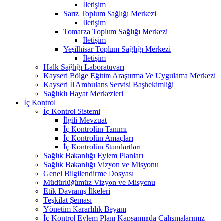
İletişim
Sarız Toplum Sağlığı Merkezi
İletişim
Tomarza Toplum Sağlığı Merkezi
İletişim
Yeşilhisar Toplum Sağlığı Merkezi
İletişim
Halk Sağlığı Laboratuvarı
Kayseri Bölge Eğitim Araştırma Ve Uygulama Merkezi
Kayseri İl Ambulans Servisi Başhekimliği
Sağlıklı Hayat Merkezleri
İç Kontrol
İç Kontrol Sistemi
İlgili Mevzuat
İç Kontrolün Tanımı
İç Kontrolün Amaçları
İç Kontrolün Standartları
Sağlık Bakanlığı Eylem Planları
Sağlık Bakanlığı Vizyon ve Misyonu
Genel Bilgilendirme Dosyası
Müdürlüğümüz Vizyon ve Misyonu
Etik Davranış İlkeleri
Teşkilat Şeması
Yönetim Kararlılık Beyanı
İç Kontrol Eylem Planı Kapsamında Çalışmalarımız