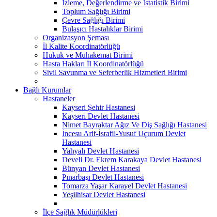
İzleme, Değerlendirme ve İstatistik Birimi
Toplum Sağlığı Birimi
Çevre Sağlığı Birimi
Bulaşıcı Hastalıklar Birimi
Organizasyon Şeması
İl Kalite Koordinatörlüğü
Hukuk ve Muhakemat Birimi
Hasta Hakları İl Koordinatörlüğü
Sivil Savunma ve Seferberlik Hizmetleri Birimi
Bağlı Kurumlar
Hastaneler
Kayseri Şehir Hastanesi
Kayseri Devlet Hastanesi
Nimet Bayraktar Ağız Ve Diş Sağlığı Hastanesi
İncesu Arif-İsrafil-Yusuf Uçurum Devlet
Hastanesi
Yahyalı Devlet Hastanesi
Develi Dr. Ekrem Karakaya Devlet Hastanesi
Bünyan Devlet Hastanesi
Pınarbaşı Devlet Hastanesi
Tomarza Yaşar Karayel Devlet Hastanesi
Yeşilhisar Devlet Hastanesi
İlçe Sağlık Müdürlükleri