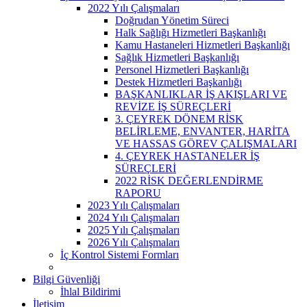
2022 Yılı Çalışmaları
Doğrudan Yönetim Süreci
Halk Sağlığı Hizmetleri Başkanlığı
Kamu Hastaneleri Hizmetleri Başkanlığı
Sağlık Hizmetleri Başkanlığı
Personel Hizmetleri Başkanlığı
Destek Hizmetleri Başkanlığı
BAŞKANLIKLAR İŞ AKIŞLARI VE
REVİZE İŞ SÜREÇLERİ
3. ÇEYREK DÖNEM RİSK
BELİRLEME, ENVANTER, HARİTA
VE HASSAS GÖREV ÇALIŞMALARI
4. ÇEYREK HASTANELER İŞ
SÜREÇLERİ
2022 RİSK DEĞERLENDİRME
RAPORU
2023 Yılı Çalışmaları
2024 Yılı Çalışmaları
2025 Yılı Çalışmaları
2026 Yılı Çalışmaları
İç Kontrol Sistemi Formları
Bilgi Güvenliği
İhlal Bildirimi
İletişim