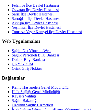
Felahiye İlçe Devlet Hastanesi
Özvatan İlçe Devlet Hastanesi
Sarız İlçe Devlet Hastanesi
Sarıoğlan İlçe Devlet Hastanesi
Akkışla İlçe Devlet Hastanesi
Yeşilhisar İlçe Devlet Hastanesi
Tomarza Yaşar Karayel İlçe Devlet Hastanesi
Web Uygulamaları
Sağlık.Net Yönetim Web
Sağlık Personeli Bilgi Bankası
Doktor Bilgi Bankası
ÇKYS-TSİM
Ortak Giriş Noktası
Bağlantılar
Kamu Hastaneleri Genel Müdürlüğü
Halk Sağlığı Genel Müdürlüğü
Kayseri Valiliği
Sağlık Bakanlığı
Özellikli Sağlık Hizmetleri
İş Sağlığı ve Güvenliği İç Hizmet Yönergesi - 2023