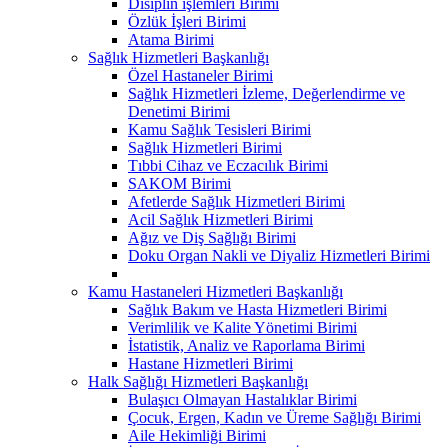
Disiplin işlemleri Birimi
Özlük İşleri Birimi
Atama Birimi
Sağlık Hizmetleri Başkanlığı
Özel Hastaneler Birimi
Sağlık Hizmetleri İzleme, Değerlendirme ve
Denetimi Birimi
Kamu Sağlık Tesisleri Birimi
Sağlık Hizmetleri Birimi
Tıbbi Cihaz ve Eczacılık Birimi
SAKOM Birimi
Afetlerde Sağlık Hizmetleri Birimi
Acil Sağlık Hizmetleri Birimi
Ağız ve Diş Sağlığı Birimi
Doku Organ Nakli ve Diyaliz Hizmetleri Birimi
Kamu Hastaneleri Hizmetleri Başkanlığı
Sağlık Bakım ve Hasta Hizmetleri Birimi
Verimlilik ve Kalite Yönetimi Birimi
İstatistik, Analiz ve Raporlama Birimi
Hastane Hizmetleri Birimi
Halk Sağlığı Hizmetleri Başkanlığı
Bulaşıcı Olmayan Hastalıklar Birimi
Çocuk, Ergen, Kadın ve Üreme Sağlığı Birimi
Aile Hekimliği Birimi