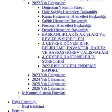
2022 Yılı Çalışmaları
Doğrudan Yönetim Süreci
Halk Sağlığı Hizmetleri Başkanlığı
Kamu Hastaneleri Hizmetleri Başkanlığı
Sağlık Hizmetleri Başkanlığı
Personel Hizmetleri Başkanlığı
Destek Hizmetleri Başkanlığı
BAŞKANLIKLAR İŞ AKIŞLARI VE
REVİZE İŞ SÜREÇLERİ
3. ÇEYREK DÖNEM RİSK
BELİRLEME, ENVANTER, HARİTA
VE HASSAS GÖREV ÇALIŞMALARI
4. ÇEYREK HASTANELER İŞ
SÜREÇLERİ
2022 RİSK DEĞERLENDİRME
RAPORU
2023 Yılı Çalışmaları
2024 Yılı Çalışmaları
2025 Yılı Çalışmaları
2026 Yılı Çalışmaları
İç Kontrol Sistemi Formları
Bilgi Güvenliği
İhlal Bildirimi
İletişim