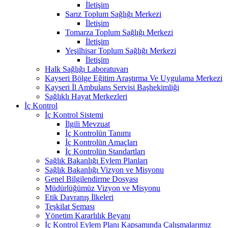
İletişim
Sarız Toplum Sağlığı Merkezi
İletişim
Tomarza Toplum Sağlığı Merkezi
İletişim
Yeşilhisar Toplum Sağlığı Merkezi
İletişim
Halk Sağlığı Laboratuvarı
Kayseri Bölge Eğitim Araştırma Ve Uygulama Merkezi
Kayseri İl Ambulans Servisi Başhekimliği
Sağlıklı Hayat Merkezleri
İç Kontrol
İç Kontrol Sistemi
İlgili Mevzuat
İç Kontrolün Tanımı
İç Kontrolün Amaçları
İç Kontrolün Standartları
Sağlık Bakanlığı Eylem Planları
Sağlık Bakanlığı Vizyon ve Misyonu
Genel Bilgilendirme Dosyası
Müdürlüğümüz Vizyon ve Misyonu
Etik Davranış İlkeleri
Teşkilat Şeması
Yönetim Kararlılık Beyanı
İç Kontrol Eylem Planı Kapsamında Çalışmalarımız