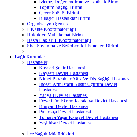
İzleme, Değerlendirme ve İstatistik Birimi
Toplum Sağlığı Birimi
Çevre Sağlığı Birimi
Bulaşıcı Hastalıklar Birimi
Organizasyon Şeması
İl Kalite Koordinatörlüğü
Hukuk ve Muhakemat Birimi
Hasta Hakları İl Koordinatörlüğü
Sivil Savunma ve Seferberlik Hizmetleri Birimi
Bağlı Kurumlar
Hastaneler
Kayseri Şehir Hastanesi
Kayseri Devlet Hastanesi
Nimet Bayraktar Ağız Ve Diş Sağlığı Hastanesi
İncesu Arif-İsrafil-Yusuf Uçurum Devlet
Hastanesi
Yahyalı Devlet Hastanesi
Develi Dr. Ekrem Karakaya Devlet Hastanesi
Bünyan Devlet Hastanesi
Pınarbaşı Devlet Hastanesi
Tomarza Yaşar Karayel Devlet Hastanesi
Yeşilhisar Devlet Hastanesi
İlçe Sağlık Müdürlükleri