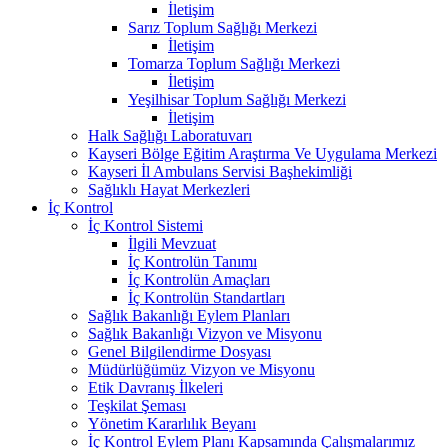
İletişim
Sarız Toplum Sağlığı Merkezi
İletişim
Tomarza Toplum Sağlığı Merkezi
İletişim
Yeşilhisar Toplum Sağlığı Merkezi
İletişim
Halk Sağlığı Laboratuvarı
Kayseri Bölge Eğitim Araştırma Ve Uygulama Merkezi
Kayseri İl Ambulans Servisi Başhekimliği
Sağlıklı Hayat Merkezleri
İç Kontrol
İç Kontrol Sistemi
İlgili Mevzuat
İç Kontrolün Tanımı
İç Kontrolün Amaçları
İç Kontrolün Standartları
Sağlık Bakanlığı Eylem Planları
Sağlık Bakanlığı Vizyon ve Misyonu
Genel Bilgilendirme Dosyası
Müdürlüğümüz Vizyon ve Misyonu
Etik Davranış İlkeleri
Teşkilat Şeması
Yönetim Kararlılık Beyanı
İç Kontrol Eylem Planı Kapsamında Çalışmalarımız