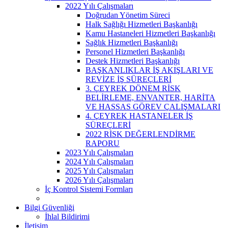
2022 Yılı Çalışmaları
Doğrudan Yönetim Süreci
Halk Sağlığı Hizmetleri Başkanlığı
Kamu Hastaneleri Hizmetleri Başkanlığı
Sağlık Hizmetleri Başkanlığı
Personel Hizmetleri Başkanlığı
Destek Hizmetleri Başkanlığı
BAŞKANLIKLAR İŞ AKIŞLARI VE
REVİZE İŞ SÜREÇLERİ
3. ÇEYREK DÖNEM RİSK
BELİRLEME, ENVANTER, HARİTA
VE HASSAS GÖREV ÇALIŞMALARI
4. ÇEYREK HASTANELER İŞ
SÜREÇLERİ
2022 RİSK DEĞERLENDİRME
RAPORU
2023 Yılı Çalışmaları
2024 Yılı Çalışmaları
2025 Yılı Çalışmaları
2026 Yılı Çalışmaları
İç Kontrol Sistemi Formları
Bilgi Güvenliği
İhlal Bildirimi
İletişim