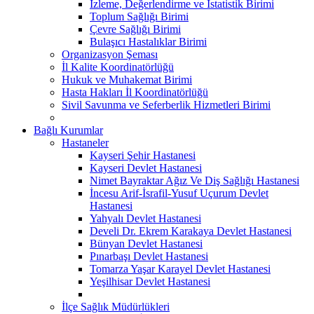
İzleme, Değerlendirme ve İstatistik Birimi
Toplum Sağlığı Birimi
Çevre Sağlığı Birimi
Bulaşıcı Hastalıklar Birimi
Organizasyon Şeması
İl Kalite Koordinatörlüğü
Hukuk ve Muhakemat Birimi
Hasta Hakları İl Koordinatörlüğü
Sivil Savunma ve Seferberlik Hizmetleri Birimi
Bağlı Kurumlar
Hastaneler
Kayseri Şehir Hastanesi
Kayseri Devlet Hastanesi
Nimet Bayraktar Ağız Ve Diş Sağlığı Hastanesi
İncesu Arif-İsrafil-Yusuf Uçurum Devlet
Hastanesi
Yahyalı Devlet Hastanesi
Develi Dr. Ekrem Karakaya Devlet Hastanesi
Bünyan Devlet Hastanesi
Pınarbaşı Devlet Hastanesi
Tomarza Yaşar Karayel Devlet Hastanesi
Yeşilhisar Devlet Hastanesi
İlçe Sağlık Müdürlükleri