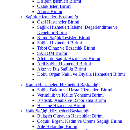
Disiplin işlemleri Birimi
Özlük İşleri Birimi
Atama Birimi
Sağlık Hizmetleri Başkanlığı
Özel Hastaneler Birimi
Sağlık Hizmetleri İzleme, Değerlendirme ve
Denetimi Birimi
Kamu Sağlık Tesisleri Birimi
Sağlık Hizmetleri Birimi
Tıbbi Cihaz ve Eczacılık Birimi
SAKOM Birimi
Afetlerde Sağlık Hizmetleri Birimi
Acil Sağlık Hizmetleri Birimi
Ağız ve Diş Sağlığı Birimi
Doku Organ Nakli ve Diyaliz Hizmetleri Birimi
Kamu Hastaneleri Hizmetleri Başkanlığı
Sağlık Bakım ve Hasta Hizmetleri Birimi
Verimlilik ve Kalite Yönetimi Birimi
İstatistik, Analiz ve Raporlama Birimi
Hastane Hizmetleri Birimi
Halk Sağlığı Hizmetleri Başkanlığı
Bulaşıcı Olmayan Hastalıklar Birimi
Çocuk, Ergen, Kadın ve Üreme Sağlığı Birimi
Aile Hekimliği Birimi