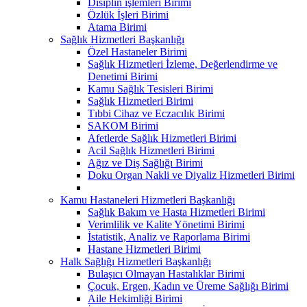
Disiplin işlemleri Birimi
Özlük İşleri Birimi
Atama Birimi
Sağlık Hizmetleri Başkanlığı
Özel Hastaneler Birimi
Sağlık Hizmetleri İzleme, Değerlendirme ve
Denetimi Birimi
Kamu Sağlık Tesisleri Birimi
Sağlık Hizmetleri Birimi
Tıbbi Cihaz ve Eczacılık Birimi
SAKOM Birimi
Afetlerde Sağlık Hizmetleri Birimi
Acil Sağlık Hizmetleri Birimi
Ağız ve Diş Sağlığı Birimi
Doku Organ Nakli ve Diyaliz Hizmetleri Birimi
Kamu Hastaneleri Hizmetleri Başkanlığı
Sağlık Bakım ve Hasta Hizmetleri Birimi
Verimlilik ve Kalite Yönetimi Birimi
İstatistik, Analiz ve Raporlama Birimi
Hastane Hizmetleri Birimi
Halk Sağlığı Hizmetleri Başkanlığı
Bulaşıcı Olmayan Hastalıklar Birimi
Çocuk, Ergen, Kadın ve Üreme Sağlığı Birimi
Aile Hekimliği Birimi