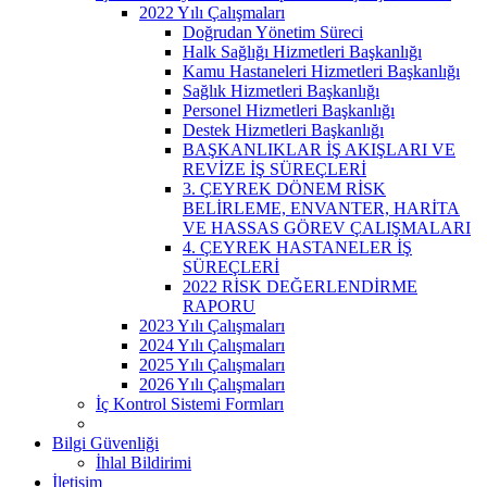
2022 Yılı Çalışmaları
Doğrudan Yönetim Süreci
Halk Sağlığı Hizmetleri Başkanlığı
Kamu Hastaneleri Hizmetleri Başkanlığı
Sağlık Hizmetleri Başkanlığı
Personel Hizmetleri Başkanlığı
Destek Hizmetleri Başkanlığı
BAŞKANLIKLAR İŞ AKIŞLARI VE
REVİZE İŞ SÜREÇLERİ
3. ÇEYREK DÖNEM RİSK
BELİRLEME, ENVANTER, HARİTA
VE HASSAS GÖREV ÇALIŞMALARI
4. ÇEYREK HASTANELER İŞ
SÜREÇLERİ
2022 RİSK DEĞERLENDİRME
RAPORU
2023 Yılı Çalışmaları
2024 Yılı Çalışmaları
2025 Yılı Çalışmaları
2026 Yılı Çalışmaları
İç Kontrol Sistemi Formları
Bilgi Güvenliği
İhlal Bildirimi
İletişim