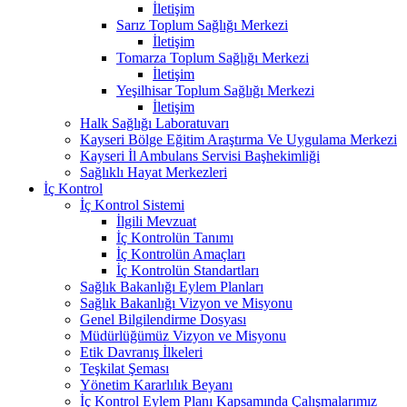
İletişim
Sarız Toplum Sağlığı Merkezi
İletişim
Tomarza Toplum Sağlığı Merkezi
İletişim
Yeşilhisar Toplum Sağlığı Merkezi
İletişim
Halk Sağlığı Laboratuvarı
Kayseri Bölge Eğitim Araştırma Ve Uygulama Merkezi
Kayseri İl Ambulans Servisi Başhekimliği
Sağlıklı Hayat Merkezleri
İç Kontrol
İç Kontrol Sistemi
İlgili Mevzuat
İç Kontrolün Tanımı
İç Kontrolün Amaçları
İç Kontrolün Standartları
Sağlık Bakanlığı Eylem Planları
Sağlık Bakanlığı Vizyon ve Misyonu
Genel Bilgilendirme Dosyası
Müdürlüğümüz Vizyon ve Misyonu
Etik Davranış İlkeleri
Teşkilat Şeması
Yönetim Kararlılık Beyanı
İç Kontrol Eylem Planı Kapsamında Çalışmalarımız