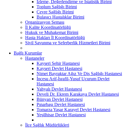
İzleme, Değerlendirme ve İstatistik Birimi
Toplum Sağlığı Birimi
Çevre Sağlığı Birimi
Bulaşıcı Hastalıklar Birimi
Organizasyon Şeması
İl Kalite Koordinatörlüğü
Hukuk ve Muhakemat Birimi
Hasta Hakları İl Koordinatörlüğü
Sivil Savunma ve Seferberlik Hizmetleri Birimi
Bağlı Kurumlar
Hastaneler
Kayseri Şehir Hastanesi
Kayseri Devlet Hastanesi
Nimet Bayraktar Ağız Ve Diş Sağlığı Hastanesi
İncesu Arif-İsrafil-Yusuf Uçurum Devlet
Hastanesi
Yahyalı Devlet Hastanesi
Develi Dr. Ekrem Karakaya Devlet Hastanesi
Bünyan Devlet Hastanesi
Pınarbaşı Devlet Hastanesi
Tomarza Yaşar Karayel Devlet Hastanesi
Yeşilhisar Devlet Hastanesi
İlçe Sağlık Müdürlükleri