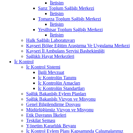
İletişim
Sarız Toplum Sağlığı Merkezi
İletişim
Tomarza Toplum Sağlığı Merkezi
İletişim
Yeşilhisar Toplum Sağlığı Merkezi
İletişim
Halk Sağlığı Laboratuvarı
Kayseri Bölge Eğitim Araştırma Ve Uygulama Merkezi
Kayseri İl Ambulans Servisi Başhekimliği
Sağlıklı Hayat Merkezleri
İç Kontrol
İç Kontrol Sistemi
İlgili Mevzuat
İç Kontrolün Tanımı
İç Kontrolün Amaçları
İç Kontrolün Standartları
Sağlık Bakanlığı Eylem Planları
Sağlık Bakanlığı Vizyon ve Misyonu
Genel Bilgilendirme Dosyası
Müdürlüğümüz Vizyon ve Misyonu
Etik Davranış İlkeleri
Teşkilat Şeması
Yönetim Kararlılık Beyanı
İç Kontrol Eylem Planı Kapsamında Çalışmalarımız