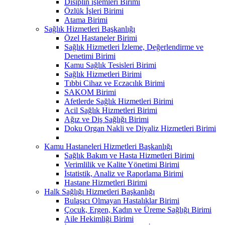
Disiplin işlemleri Birimi
Özlük İşleri Birimi
Atama Birimi
Sağlık Hizmetleri Başkanlığı
Özel Hastaneler Birimi
Sağlık Hizmetleri İzleme, Değerlendirme ve
Denetimi Birimi
Kamu Sağlık Tesisleri Birimi
Sağlık Hizmetleri Birimi
Tıbbi Cihaz ve Eczacılık Birimi
SAKOM Birimi
Afetlerde Sağlık Hizmetleri Birimi
Acil Sağlık Hizmetleri Birimi
Ağız ve Diş Sağlığı Birimi
Doku Organ Nakli ve Diyaliz Hizmetleri Birimi
Kamu Hastaneleri Hizmetleri Başkanlığı
Sağlık Bakım ve Hasta Hizmetleri Birimi
Verimlilik ve Kalite Yönetimi Birimi
İstatistik, Analiz ve Raporlama Birimi
Hastane Hizmetleri Birimi
Halk Sağlığı Hizmetleri Başkanlığı
Bulaşıcı Olmayan Hastalıklar Birimi
Çocuk, Ergen, Kadın ve Üreme Sağlığı Birimi
Aile Hekimliği Birimi