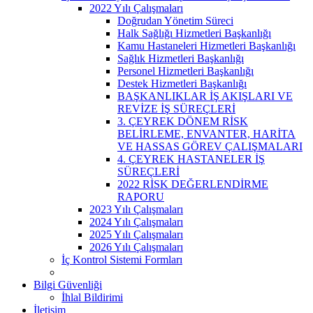
2022 Yılı Çalışmaları
Doğrudan Yönetim Süreci
Halk Sağlığı Hizmetleri Başkanlığı
Kamu Hastaneleri Hizmetleri Başkanlığı
Sağlık Hizmetleri Başkanlığı
Personel Hizmetleri Başkanlığı
Destek Hizmetleri Başkanlığı
BAŞKANLIKLAR İŞ AKIŞLARI VE
REVİZE İŞ SÜREÇLERİ
3. ÇEYREK DÖNEM RİSK
BELİRLEME, ENVANTER, HARİTA
VE HASSAS GÖREV ÇALIŞMALARI
4. ÇEYREK HASTANELER İŞ
SÜREÇLERİ
2022 RİSK DEĞERLENDİRME
RAPORU
2023 Yılı Çalışmaları
2024 Yılı Çalışmaları
2025 Yılı Çalışmaları
2026 Yılı Çalışmaları
İç Kontrol Sistemi Formları
Bilgi Güvenliği
İhlal Bildirimi
İletişim