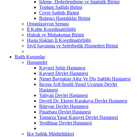
İzleme, Değerlendirme ve İstatistik Birimi
Toplum Sağlığı Birimi
Çevre Sağlığı Birimi
Bulaşıcı Hastalıklar Birimi
Organizasyon Şeması
İl Kalite Koordinatörlüğü
Hukuk ve Muhakemat Birimi
Hasta Hakları İl Koordinatörlüğü
Sivil Savunma ve Seferberlik Hizmetleri Birimi
Bağlı Kurumlar
Hastaneler
Kayseri Şehir Hastanesi
Kayseri Devlet Hastanesi
Nimet Bayraktar Ağız Ve Diş Sağlığı Hastanesi
İncesu Arif-İsrafil-Yusuf Uçurum Devlet
Hastanesi
Yahyalı Devlet Hastanesi
Develi Dr. Ekrem Karakaya Devlet Hastanesi
Bünyan Devlet Hastanesi
Pınarbaşı Devlet Hastanesi
Tomarza Yaşar Karayel Devlet Hastanesi
Yeşilhisar Devlet Hastanesi
İlçe Sağlık Müdürlükleri