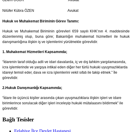
Özlem UĞUR Avukat
Nilüfer Kübra ÖZEN Avukat
Hukuk ve Muhakemat Biriminin Görev Tanımı:
Hukuk ve Muhakemat Biriminin görevleri 659 sayılı KHK’nın 4. maddesinde
düzenlenmiş olup, buna göre; Bakanlığın muhakemat hizmetleri ile hukuk
danışmanlığına ilişkin iş ve işlemlerini yürütmekle görevlidir.
1. Muhakemat Hizmetleri Kapsamında;
“İdarenin taraf olduğu adli ve idari davalarda, iç ve dış tahkim yargılamasında,
icra işlemlerinde ve yargıya intikal eden diğer her türlü hukuki uyuşmazlıklarda
idareyi temsil eder, dava ve icra işlemlerini vekil sıfatı ile takip etmek.” İle
görevlidir.
2.Hukuk Danışmanlığı Kapsamında;
“İdare ile üçüncü kişiler arasında çıkan uyuşmazlıklara ilişkin işleri ve idare
birimlerince sorulacak diğer işleri inceleyip hukuki mütalaasını bildirmek” ile
görevlidir.
Bağlı Tesisler
Felahiye İlçe Devlet Hastanesi