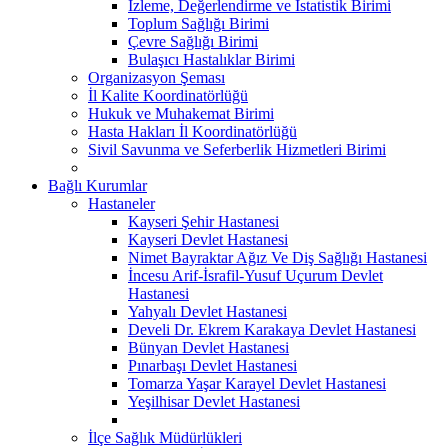
İzleme, Değerlendirme ve İstatistik Birimi
Toplum Sağlığı Birimi
Çevre Sağlığı Birimi
Bulaşıcı Hastalıklar Birimi
Organizasyon Şeması
İl Kalite Koordinatörlüğü
Hukuk ve Muhakemat Birimi
Hasta Hakları İl Koordinatörlüğü
Sivil Savunma ve Seferberlik Hizmetleri Birimi
Bağlı Kurumlar
Hastaneler
Kayseri Şehir Hastanesi
Kayseri Devlet Hastanesi
Nimet Bayraktar Ağız Ve Diş Sağlığı Hastanesi
İncesu Arif-İsrafil-Yusuf Uçurum Devlet
Hastanesi
Yahyalı Devlet Hastanesi
Develi Dr. Ekrem Karakaya Devlet Hastanesi
Bünyan Devlet Hastanesi
Pınarbaşı Devlet Hastanesi
Tomarza Yaşar Karayel Devlet Hastanesi
Yeşilhisar Devlet Hastanesi
İlçe Sağlık Müdürlükleri