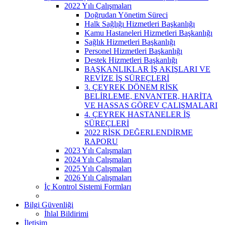
2022 Yılı Çalışmaları
Doğrudan Yönetim Süreci
Halk Sağlığı Hizmetleri Başkanlığı
Kamu Hastaneleri Hizmetleri Başkanlığı
Sağlık Hizmetleri Başkanlığı
Personel Hizmetleri Başkanlığı
Destek Hizmetleri Başkanlığı
BAŞKANLIKLAR İŞ AKIŞLARI VE
REVİZE İŞ SÜREÇLERİ
3. ÇEYREK DÖNEM RİSK
BELİRLEME, ENVANTER, HARİTA
VE HASSAS GÖREV ÇALIŞMALARI
4. ÇEYREK HASTANELER İŞ
SÜREÇLERİ
2022 RİSK DEĞERLENDİRME
RAPORU
2023 Yılı Çalışmaları
2024 Yılı Çalışmaları
2025 Yılı Çalışmaları
2026 Yılı Çalışmaları
İç Kontrol Sistemi Formları
Bilgi Güvenliği
İhlal Bildirimi
İletişim