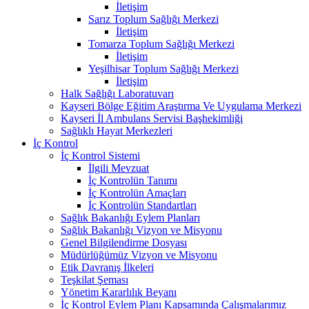
İletişim
Sarız Toplum Sağlığı Merkezi
İletişim
Tomarza Toplum Sağlığı Merkezi
İletişim
Yeşilhisar Toplum Sağlığı Merkezi
İletişim
Halk Sağlığı Laboratuvarı
Kayseri Bölge Eğitim Araştırma Ve Uygulama Merkezi
Kayseri İl Ambulans Servisi Başhekimliği
Sağlıklı Hayat Merkezleri
İç Kontrol
İç Kontrol Sistemi
İlgili Mevzuat
İç Kontrolün Tanımı
İç Kontrolün Amaçları
İç Kontrolün Standartları
Sağlık Bakanlığı Eylem Planları
Sağlık Bakanlığı Vizyon ve Misyonu
Genel Bilgilendirme Dosyası
Müdürlüğümüz Vizyon ve Misyonu
Etik Davranış İlkeleri
Teşkilat Şeması
Yönetim Kararlılık Beyanı
İç Kontrol Eylem Planı Kapsamında Çalışmalarımız