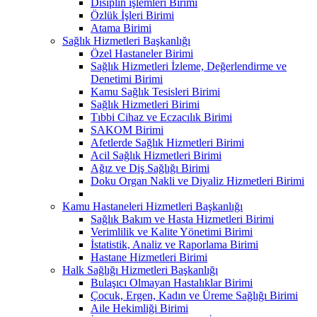
Disiplin işlemleri Birimi
Özlük İşleri Birimi
Atama Birimi
Sağlık Hizmetleri Başkanlığı
Özel Hastaneler Birimi
Sağlık Hizmetleri İzleme, Değerlendirme ve
Denetimi Birimi
Kamu Sağlık Tesisleri Birimi
Sağlık Hizmetleri Birimi
Tıbbi Cihaz ve Eczacılık Birimi
SAKOM Birimi
Afetlerde Sağlık Hizmetleri Birimi
Acil Sağlık Hizmetleri Birimi
Ağız ve Diş Sağlığı Birimi
Doku Organ Nakli ve Diyaliz Hizmetleri Birimi
Kamu Hastaneleri Hizmetleri Başkanlığı
Sağlık Bakım ve Hasta Hizmetleri Birimi
Verimlilik ve Kalite Yönetimi Birimi
İstatistik, Analiz ve Raporlama Birimi
Hastane Hizmetleri Birimi
Halk Sağlığı Hizmetleri Başkanlığı
Bulaşıcı Olmayan Hastalıklar Birimi
Çocuk, Ergen, Kadın ve Üreme Sağlığı Birimi
Aile Hekimliği Birimi