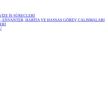
İZE İŞ SÜREÇLERİ
E, ENVANTER, HARİTA VE HASSAS GÖREV ÇALIŞMALARI
ERİ
U