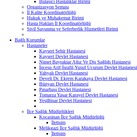
Bulaşıcı Hastalıklar Birimi
Organizasyon Şeması
İl Kalite Koordinatörlüğü
Hukuk ve Muhakemat Birimi
Hasta Hakları İl Koordinatörlüğü
Sivil Savunma ve Seferberlik Hizmetleri Birimi
Bağlı Kurumlar
Hastaneler
Kayseri Şehir Hastanesi
Kayseri Devlet Hastanesi
Nimet Bayraktar Ağız Ve Diş Sağlığı Hastanesi
İncesu Arif-İsrafil-Yusuf Uçurum Devlet Hastanesi
Yahyalı Devlet Hastanesi
Develi Dr. Ekrem Karakaya Devlet Hastanesi
Bünyan Devlet Hastanesi
Pınarbaşı Devlet Hastanesi
Tomarza Yaşar Karayel Devlet Hastanesi
Yeşilhisar Devlet Hastanesi
İlçe Sağlık Müdürlükleri
Kocasinan İlçe Sağlık Müdürlüğü
İletişim
Melikgazi İlçe Sağlık Müdürlüğü
İletişim