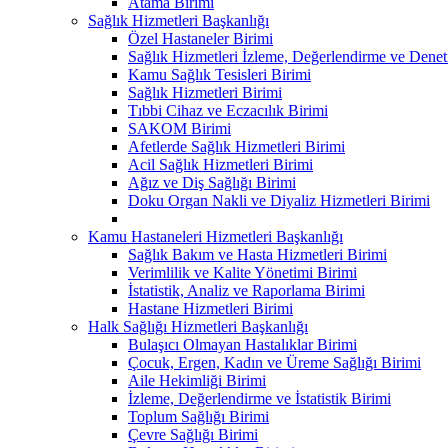
Atama Birimi
Sağlık Hizmetleri Başkanlığı
Özel Hastaneler Birimi
Sağlık Hizmetleri İzleme, Değerlendirme ve Denet
Kamu Sağlık Tesisleri Birimi
Sağlık Hizmetleri Birimi
Tıbbi Cihaz ve Eczacılık Birimi
SAKOM Birimi
Afetlerde Sağlık Hizmetleri Birimi
Acil Sağlık Hizmetleri Birimi
Ağız ve Diş Sağlığı Birimi
Doku Organ Nakli ve Diyaliz Hizmetleri Birimi
Kamu Hastaneleri Hizmetleri Başkanlığı
Sağlık Bakım ve Hasta Hizmetleri Birimi
Verimlilik ve Kalite Yönetimi Birimi
İstatistik, Analiz ve Raporlama Birimi
Hastane Hizmetleri Birimi
Halk Sağlığı Hizmetleri Başkanlığı
Bulaşıcı Olmayan Hastalıklar Birimi
Çocuk, Ergen, Kadın ve Üreme Sağlığı Birimi
Aile Hekimliği Birimi
İzleme, Değerlendirme ve İstatistik Birimi
Toplum Sağlığı Birimi
Çevre Sağlığı Birimi