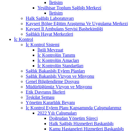
İletişim
Yeşilhisar Toplum Sağlığı Merkezi
İletişim
Halk Sağlığı Laboratuvarı
Kayseri Bölge Eğitim Araştırma Ve Uygulama Merkezi
Kayseri İl Ambulans Servisi Başhekimliği
Sağlıklı Hayat Merkezleri
İç Kontrol
İç Kontrol Sistemi
İlgili Mevzuat
İç Kontrolün Tanımı
İç Kontrolün Amaçları
İç Kontrolün Standartları
Sağlık Bakanlığı Eylem Planları
Sağlık Bakanlığı Vizyon ve Misyonu
Genel Bilgilendirme Dosyası
Müdürlüğümüz Vizyon ve Misyonu
Etik Davranış İlkeleri
Teşkilat Şeması
Yönetim Kararlılık Beyanı
İç Kontrol Eylem Planı Kapsamında Çalışmalarımız
2022 Yılı Çalışmaları
Doğrudan Yönetim Süreci
Halk Sağlığı Hizmetleri Başkanlığı
Kamu Hastaneleri Hizmetleri Başkanlığı