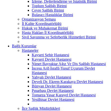
İzleme, Değerlendirme ve İstatistik Birimi
Toplum Sağlığı Birimi
Çevre Sağlığı Birimi
Bulaşıcı Hastalıklar Birimi
Organizasyon Şeması
İl Kalite Koordinatörlüğü
Hukuk ve Muhakemat Birimi
Hasta Hakları İl Koordinatörlüğü
Sivil Savunma ve Seferberlik Hizmetleri Birimi
Bağlı Kurumlar
Hastaneler
Kayseri Şehir Hastanesi
Kayseri Devlet Hastanesi
Nimet Bayraktar Ağız Ve Diş Sağlığı Hastanesi
İncesu Arif-İsrafil-Yusuf Uçurum Devlet
Hastanesi
Yahyalı Devlet Hastanesi
Develi Dr. Ekrem Karakaya Devlet Hastanesi
Bünyan Devlet Hastanesi
Pınarbaşı Devlet Hastanesi
Tomarza Yaşar Karayel Devlet Hastanesi
Yeşilhisar Devlet Hastanesi
İlçe Sağlık Müdürlükleri