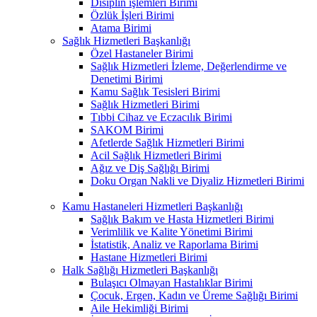
Disiplin işlemleri Birimi
Özlük İşleri Birimi
Atama Birimi
Sağlık Hizmetleri Başkanlığı
Özel Hastaneler Birimi
Sağlık Hizmetleri İzleme, Değerlendirme ve
Denetimi Birimi
Kamu Sağlık Tesisleri Birimi
Sağlık Hizmetleri Birimi
Tıbbi Cihaz ve Eczacılık Birimi
SAKOM Birimi
Afetlerde Sağlık Hizmetleri Birimi
Acil Sağlık Hizmetleri Birimi
Ağız ve Diş Sağlığı Birimi
Doku Organ Nakli ve Diyaliz Hizmetleri Birimi
Kamu Hastaneleri Hizmetleri Başkanlığı
Sağlık Bakım ve Hasta Hizmetleri Birimi
Verimlilik ve Kalite Yönetimi Birimi
İstatistik, Analiz ve Raporlama Birimi
Hastane Hizmetleri Birimi
Halk Sağlığı Hizmetleri Başkanlığı
Bulaşıcı Olmayan Hastalıklar Birimi
Çocuk, Ergen, Kadın ve Üreme Sağlığı Birimi
Aile Hekimliği Birimi