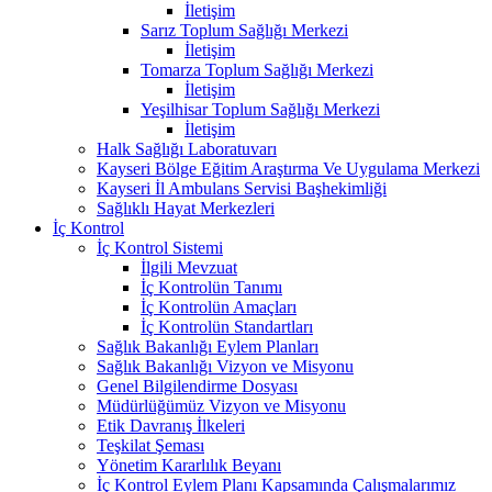
İletişim
Sarız Toplum Sağlığı Merkezi
İletişim
Tomarza Toplum Sağlığı Merkezi
İletişim
Yeşilhisar Toplum Sağlığı Merkezi
İletişim
Halk Sağlığı Laboratuvarı
Kayseri Bölge Eğitim Araştırma Ve Uygulama Merkezi
Kayseri İl Ambulans Servisi Başhekimliği
Sağlıklı Hayat Merkezleri
İç Kontrol
İç Kontrol Sistemi
İlgili Mevzuat
İç Kontrolün Tanımı
İç Kontrolün Amaçları
İç Kontrolün Standartları
Sağlık Bakanlığı Eylem Planları
Sağlık Bakanlığı Vizyon ve Misyonu
Genel Bilgilendirme Dosyası
Müdürlüğümüz Vizyon ve Misyonu
Etik Davranış İlkeleri
Teşkilat Şeması
Yönetim Kararlılık Beyanı
İç Kontrol Eylem Planı Kapsamında Çalışmalarımız