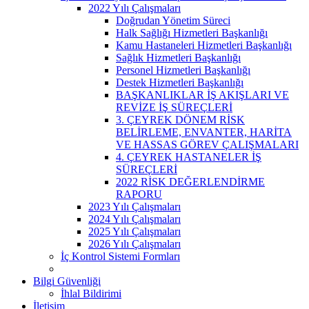
2022 Yılı Çalışmaları
Doğrudan Yönetim Süreci
Halk Sağlığı Hizmetleri Başkanlığı
Kamu Hastaneleri Hizmetleri Başkanlığı
Sağlık Hizmetleri Başkanlığı
Personel Hizmetleri Başkanlığı
Destek Hizmetleri Başkanlığı
BAŞKANLIKLAR İŞ AKIŞLARI VE
REVİZE İŞ SÜREÇLERİ
3. ÇEYREK DÖNEM RİSK
BELİRLEME, ENVANTER, HARİTA
VE HASSAS GÖREV ÇALIŞMALARI
4. ÇEYREK HASTANELER İŞ
SÜREÇLERİ
2022 RİSK DEĞERLENDİRME
RAPORU
2023 Yılı Çalışmaları
2024 Yılı Çalışmaları
2025 Yılı Çalışmaları
2026 Yılı Çalışmaları
İç Kontrol Sistemi Formları
Bilgi Güvenliği
İhlal Bildirimi
İletişim