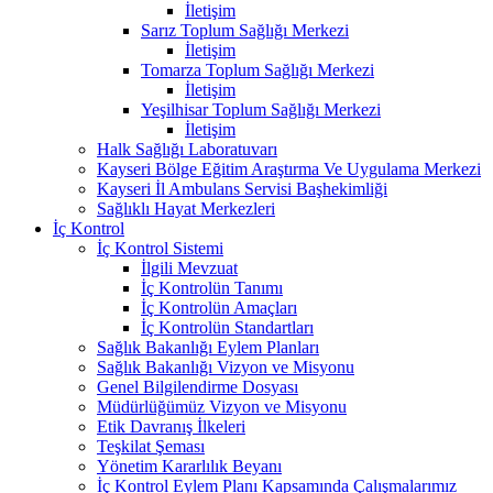
İletişim
Sarız Toplum Sağlığı Merkezi
İletişim
Tomarza Toplum Sağlığı Merkezi
İletişim
Yeşilhisar Toplum Sağlığı Merkezi
İletişim
Halk Sağlığı Laboratuvarı
Kayseri Bölge Eğitim Araştırma Ve Uygulama Merkezi
Kayseri İl Ambulans Servisi Başhekimliği
Sağlıklı Hayat Merkezleri
İç Kontrol
İç Kontrol Sistemi
İlgili Mevzuat
İç Kontrolün Tanımı
İç Kontrolün Amaçları
İç Kontrolün Standartları
Sağlık Bakanlığı Eylem Planları
Sağlık Bakanlığı Vizyon ve Misyonu
Genel Bilgilendirme Dosyası
Müdürlüğümüz Vizyon ve Misyonu
Etik Davranış İlkeleri
Teşkilat Şeması
Yönetim Kararlılık Beyanı
İç Kontrol Eylem Planı Kapsamında Çalışmalarımız