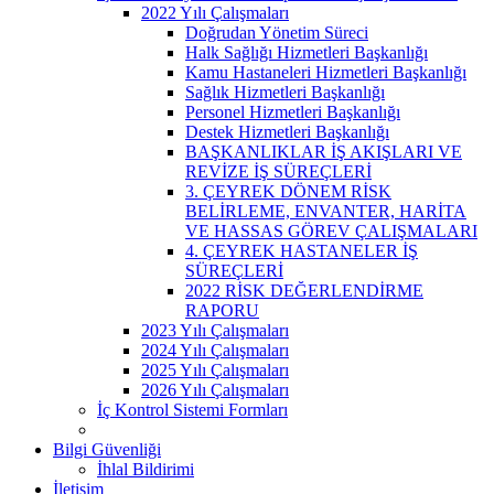
2022 Yılı Çalışmaları
Doğrudan Yönetim Süreci
Halk Sağlığı Hizmetleri Başkanlığı
Kamu Hastaneleri Hizmetleri Başkanlığı
Sağlık Hizmetleri Başkanlığı
Personel Hizmetleri Başkanlığı
Destek Hizmetleri Başkanlığı
BAŞKANLIKLAR İŞ AKIŞLARI VE
REVİZE İŞ SÜREÇLERİ
3. ÇEYREK DÖNEM RİSK
BELİRLEME, ENVANTER, HARİTA
VE HASSAS GÖREV ÇALIŞMALARI
4. ÇEYREK HASTANELER İŞ
SÜREÇLERİ
2022 RİSK DEĞERLENDİRME
RAPORU
2023 Yılı Çalışmaları
2024 Yılı Çalışmaları
2025 Yılı Çalışmaları
2026 Yılı Çalışmaları
İç Kontrol Sistemi Formları
Bilgi Güvenliği
İhlal Bildirimi
İletişim