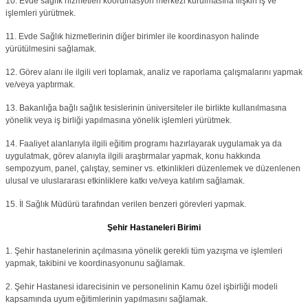
10. Evde sağlık hizmetleri koordinasyon merkezi kurulmasına ilişkin iş ve
işlemleri yürütmek.
11. Evde Sağlık hizmetlerinin diğer birimler ile koordinasyon halinde
yürütülmesini sağlamak.
12. Görev alanı ile ilgili veri toplamak, analiz ve raporlama çalışmalarını yapmak
ve/veya yaptırmak.
13. Bakanlığa bağlı sağlık tesislerinin üniversiteler ile birlikte kullanılmasına
yönelik veya iş birliği yapılmasına yönelik işlemleri yürütmek.
14. Faaliyet alanlarıyla ilgili eğitim programı hazırlayarak uygulamak ya da
uygulatmak, görev alanıyla ilgili araştırmalar yapmak, konu hakkında
sempozyum, panel, çalıştay, seminer vs. etkinlikleri düzenlemek ve düzenlenen
ulusal ve uluslararası etkinliklere katkı ve/veya katılım sağlamak.
15. İl Sağlık Müdürü tarafından verilen benzeri görevleri yapmak.
Şehir Hastaneleri Birimi
1. Şehir hastanelerinin açılmasına yönelik gerekli tüm yazışma ve işlemleri
yapmak, takibini ve koordinasyonunu sağlamak.
2. Şehir Hastanesi idarecisinin ve personelinin Kamu özel işbirliği modeli
kapsamında uyum eğitimlerinin yapılmasını sağlamak.