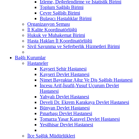
İzleme, Değerlendirme ve İstatistik Birimi
Toplum Sağlığı Birimi
Çevre Sağlığı Birimi
Bulaşıcı Hastalıklar Birimi
Organizasyon Şeması
İl Kalite Koordinatörlüğü
Hukuk ve Muhakemat Birimi
Hasta Hakları İl Koordinatörlüğü
Sivil Savunma ve Seferberlik Hizmetleri Birimi
Bağlı Kurumlar
Hastaneler
Kayseri Şehir Hastanesi
Kayseri Devlet Hastanesi
Nimet Bayraktar Ağız Ve Diş Sağlığı Hastanesi
İncesu Arif-İsrafil-Yusuf Uçurum Devlet
Hastanesi
Yahyalı Devlet Hastanesi
Develi Dr. Ekrem Karakaya Devlet Hastanesi
Bünyan Devlet Hastanesi
Pınarbaşı Devlet Hastanesi
Tomarza Yaşar Karayel Devlet Hastanesi
Yeşilhisar Devlet Hastanesi
İlçe Sağlık Müdürlükleri