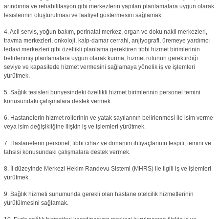
arındırma ve rehabilitasyon gibi merkezlerin yapılan planlamalara uygun olarak
tesislerinin oluşturulması ve faaliyet göstermesini sağlamak.
4. Acil servis, yoğun bakım, perinatal merkez, organ ve doku nakli merkezleri,
travma merkezleri, onkoloji, kalp-damar cerrahi, anjiyografi, üremeye yardımcı
tedavi merkezleri gibi özellikli planlama gerektiren tıbbi hizmet birimlerinin
belirlenmiş planlamalara uygun olarak kurma, hizmet rolünün gerektirdiği
seviye ve kapasitede hizmet vermesini sağlamaya yönelik iş ve işlemleri
yürütmek.
5. Sağlık tesisleri bünyesindeki özellikli hizmet birimlerinin personel temini
konusundaki çalışmalara destek vermek.
6. Hastanelerin hizmet rollerinin ve yatak sayılarının belirlenmesi ile isim verme
veya isim değişikliğine ilişkin iş ve işlemleri yürütmek.
7. Hastanelerin personel, tıbbi cihaz ve donanım ihtiyaçlarının tespiti, temini ve
tahsisi konusundaki çalışmalara destek vermek.
8. İl düzeyinde Merkezi Hekim Randevu Sistemi (MHRS) ile ilgili iş ve işlemleri
yürütmek.
9. Sağlık hizmeti sunumunda gerekli olan hastane otelcilik hizmetlerinin
yürütülmesini sağlamak.