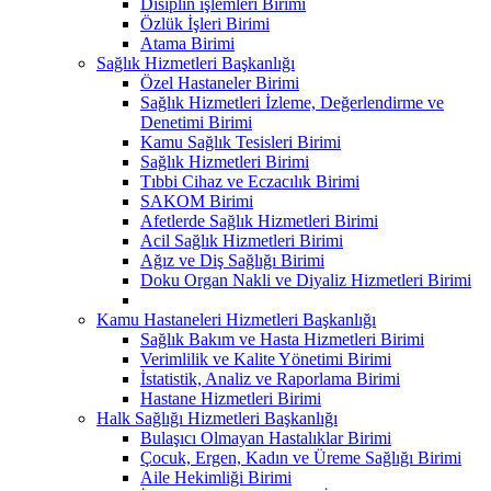
Disiplin işlemleri Birimi
Özlük İşleri Birimi
Atama Birimi
Sağlık Hizmetleri Başkanlığı
Özel Hastaneler Birimi
Sağlık Hizmetleri İzleme, Değerlendirme ve
Denetimi Birimi
Kamu Sağlık Tesisleri Birimi
Sağlık Hizmetleri Birimi
Tıbbi Cihaz ve Eczacılık Birimi
SAKOM Birimi
Afetlerde Sağlık Hizmetleri Birimi
Acil Sağlık Hizmetleri Birimi
Ağız ve Diş Sağlığı Birimi
Doku Organ Nakli ve Diyaliz Hizmetleri Birimi
Kamu Hastaneleri Hizmetleri Başkanlığı
Sağlık Bakım ve Hasta Hizmetleri Birimi
Verimlilik ve Kalite Yönetimi Birimi
İstatistik, Analiz ve Raporlama Birimi
Hastane Hizmetleri Birimi
Halk Sağlığı Hizmetleri Başkanlığı
Bulaşıcı Olmayan Hastalıklar Birimi
Çocuk, Ergen, Kadın ve Üreme Sağlığı Birimi
Aile Hekimliği Birimi