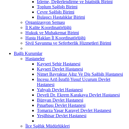
İzleme, Değerlendirme ve İstatistik Birimi
Toplum Sağlığı Birimi
Çevre Sağlığı Birimi
Bulaşıcı Hastalıklar Birimi
Organizasyon Şeması
İl Kalite Koordinatörlüğü
Hukuk ve Muhakemat Birimi
Hasta Hakları İl Koordinatörlüğü
Sivil Savunma ve Seferberlik Hizmetleri Birimi
Bağlı Kurumlar
Hastaneler
Kayseri Şehir Hastanesi
Kayseri Devlet Hastanesi
Nimet Bayraktar Ağız Ve Diş Sağlığı Hastanesi
İncesu Arif-İsrafil-Yusuf Uçurum Devlet
Hastanesi
Yahyalı Devlet Hastanesi
Develi Dr. Ekrem Karakaya Devlet Hastanesi
Bünyan Devlet Hastanesi
Pınarbaşı Devlet Hastanesi
Tomarza Yaşar Karayel Devlet Hastanesi
Yeşilhisar Devlet Hastanesi
İlçe Sağlık Müdürlükleri