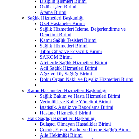
Disiplin işlemleri Birimi
Özlük İşleri Birimi
Atama Birimi
Sağlık Hizmetleri Başkanlığı
Özel Hastaneler Birimi
Sağlık Hizmetleri İzleme, Değerlendirme ve
Denetimi Birimi
Kamu Sağlık Tesisleri Birimi
Sağlık Hizmetleri Birimi
Tıbbi Cihaz ve Eczacılık Birimi
SAKOM Birimi
Afetlerde Sağlık Hizmetleri Birimi
Acil Sağlık Hizmetleri Birimi
Ağız ve Diş Sağlığı Birimi
Doku Organ Nakli ve Diyaliz Hizmetleri Birimi
Kamu Hastaneleri Hizmetleri Başkanlığı
Sağlık Bakım ve Hasta Hizmetleri Birimi
Verimlilik ve Kalite Yönetimi Birimi
İstatistik, Analiz ve Raporlama Birimi
Hastane Hizmetleri Birimi
Halk Sağlığı Hizmetleri Başkanlığı
Bulaşıcı Olmayan Hastalıklar Birimi
Çocuk, Ergen, Kadın ve Üreme Sağlığı Birimi
Aile Hekimliği Birimi