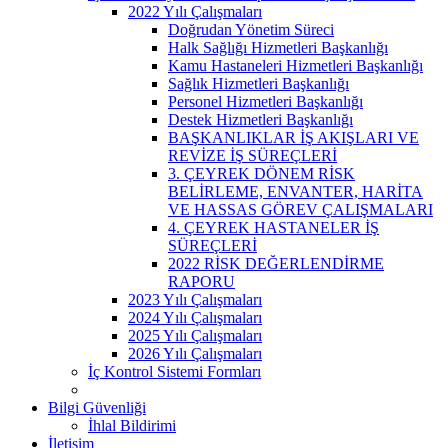
2022 Yılı Çalışmaları
Doğrudan Yönetim Süreci
Halk Sağlığı Hizmetleri Başkanlığı
Kamu Hastaneleri Hizmetleri Başkanlığı
Sağlık Hizmetleri Başkanlığı
Personel Hizmetleri Başkanlığı
Destek Hizmetleri Başkanlığı
BAŞKANLIKLAR İŞ AKIŞLARI VE
REVİZE İŞ SÜREÇLERİ
3. ÇEYREK DÖNEM RİSK
BELİRLEME, ENVANTER, HARİTA
VE HASSAS GÖREV ÇALIŞMALARI
4. ÇEYREK HASTANELER İŞ
SÜREÇLERİ
2022 RİSK DEĞERLENDİRME
RAPORU
2023 Yılı Çalışmaları
2024 Yılı Çalışmaları
2025 Yılı Çalışmaları
2026 Yılı Çalışmaları
İç Kontrol Sistemi Formları
Bilgi Güvenliği
İhlal Bildirimi
İletişim