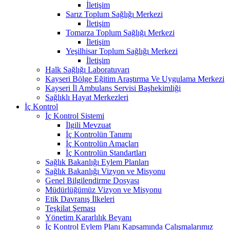
İletişim
Sarız Toplum Sağlığı Merkezi
İletişim
Tomarza Toplum Sağlığı Merkezi
İletişim
Yeşilhisar Toplum Sağlığı Merkezi
İletişim
Halk Sağlığı Laboratuvarı
Kayseri Bölge Eğitim Araştırma Ve Uygulama Merkezi
Kayseri İl Ambulans Servisi Başhekimliği
Sağlıklı Hayat Merkezleri
İç Kontrol
İç Kontrol Sistemi
İlgili Mevzuat
İç Kontrolün Tanımı
İç Kontrolün Amaçları
İç Kontrolün Standartları
Sağlık Bakanlığı Eylem Planları
Sağlık Bakanlığı Vizyon ve Misyonu
Genel Bilgilendirme Dosyası
Müdürlüğümüz Vizyon ve Misyonu
Etik Davranış İlkeleri
Teşkilat Şeması
Yönetim Kararlılık Beyanı
İç Kontrol Eylem Planı Kapsamında Çalışmalarımız