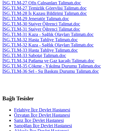
İSG.TLM-27 Ofis Çalışanları Talimatı.doc
İSG.TLM-27 Temizlik Görevlisi Talimatı.doc
İSG.TLM-28 İş Kazası Bildirimi Talimatı.doc
İSG.TLM-29 Jeneratör Talimatı.doc
İSG.TLM-30 Stajyer Öğrenci Talimat.doc
İSG.TLM-31 Stajyer Öğrenci Talimat.doc
İSG.TLM-31 Kaza - Sağlık Olayları Talimatı.doc
İSG.TLM-32 Hasta Tahliye Talimatı.doc
İSG.TLM-32 Kaza - Sağlık Olayları Talimatı.doc
İSG.TLM-33 Hasta Tahliye Talimatı.doc
İSG.TLM-33 Sabotaj Talimatı.doc
İSG.TLM-34 Patlama ve Gaz kaçağı Talimatı.doc
İSG.TLM-35 Çökme - Yıkılma Durumu Talimatı.doc
İSG.TLM-36 Sel - Su Baskını Durumu Talimatı.doc
Bağlı Tesisler
Felahiye İlçe Devlet Hastanesi
Özvatan İlçe Devlet Hastanesi
Sarız İlçe Devlet Hastanesi
Sarıoğlan İlçe Devlet Hastanesi
Akkışla İlçe Devlet Hastanesi