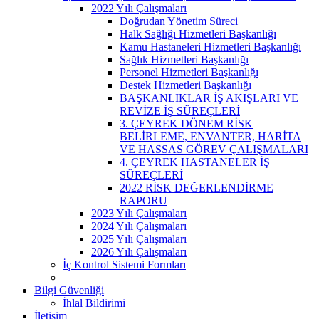
2022 Yılı Çalışmaları
Doğrudan Yönetim Süreci
Halk Sağlığı Hizmetleri Başkanlığı
Kamu Hastaneleri Hizmetleri Başkanlığı
Sağlık Hizmetleri Başkanlığı
Personel Hizmetleri Başkanlığı
Destek Hizmetleri Başkanlığı
BAŞKANLIKLAR İŞ AKIŞLARI VE
REVİZE İŞ SÜREÇLERİ
3. ÇEYREK DÖNEM RİSK
BELİRLEME, ENVANTER, HARİTA
VE HASSAS GÖREV ÇALIŞMALARI
4. ÇEYREK HASTANELER İŞ
SÜREÇLERİ
2022 RİSK DEĞERLENDİRME
RAPORU
2023 Yılı Çalışmaları
2024 Yılı Çalışmaları
2025 Yılı Çalışmaları
2026 Yılı Çalışmaları
İç Kontrol Sistemi Formları
Bilgi Güvenliği
İhlal Bildirimi
İletişim