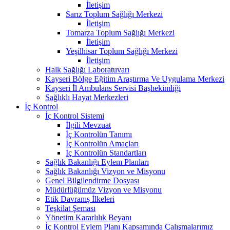
İletişim
Sarız Toplum Sağlığı Merkezi
İletişim
Tomarza Toplum Sağlığı Merkezi
İletişim
Yeşilhisar Toplum Sağlığı Merkezi
İletişim
Halk Sağlığı Laboratuvarı
Kayseri Bölge Eğitim Araştırma Ve Uygulama Merkezi
Kayseri İl Ambulans Servisi Başhekimliği
Sağlıklı Hayat Merkezleri
İç Kontrol
İç Kontrol Sistemi
İlgili Mevzuat
İç Kontrolün Tanımı
İç Kontrolün Amaçları
İç Kontrolün Standartları
Sağlık Bakanlığı Eylem Planları
Sağlık Bakanlığı Vizyon ve Misyonu
Genel Bilgilendirme Dosyası
Müdürlüğümüz Vizyon ve Misyonu
Etik Davranış İlkeleri
Teşkilat Şeması
Yönetim Kararlılık Beyanı
İç Kontrol Eylem Planı Kapsamında Çalışmalarımız