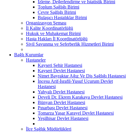
İzleme, Değerlendirme ve İstatistik Birimi
Toplum Sağlığı Birimi
Çevre Sağlığı Birimi
Bulaşıcı Hastalıklar Birimi
Organizasyon Şeması
İl Kalite Koordinatörlüğü
Hukuk ve Muhakemat Birimi
Hasta Hakları İl Koordinatörlüğü
Sivil Savunma ve Seferberlik Hizmetleri Birimi
Bağlı Kurumlar
Hastaneler
Kayseri Şehir Hastanesi
Kayseri Devlet Hastanesi
Nimet Bayraktar Ağız Ve Diş Sağlığı Hastanesi
İncesu Arif-İsrafil-Yusuf Uçurum Devlet
Hastanesi
Yahyalı Devlet Hastanesi
Develi Dr. Ekrem Karakaya Devlet Hastanesi
Bünyan Devlet Hastanesi
Pınarbaşı Devlet Hastanesi
Tomarza Yaşar Karayel Devlet Hastanesi
Yeşilhisar Devlet Hastanesi
İlçe Sağlık Müdürlükleri