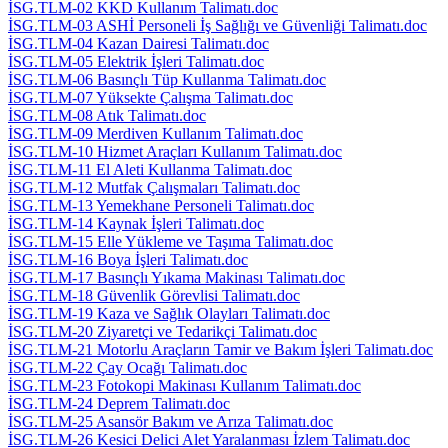
İSG.TLM-02 KKD Kullanım Talimatı.doc
İSG.TLM-03 ASHİ Personeli İş Sağlığı ve Güvenliği Talimatı.doc
İSG.TLM-04 Kazan Dairesi Talimatı.doc
İSG.TLM-05 Elektrik İşleri Talimatı.doc
İSG.TLM-06 Basınçlı Tüp Kullanma Talimatı.doc
İSG.TLM-07 Yüksekte Çalışma Talimatı.doc
İSG.TLM-08 Atık Talimatı.doc
İSG.TLM-09 Merdiven Kullanım Talimatı.doc
İSG.TLM-10 Hizmet Araçları Kullanım Talimatı.doc
İSG.TLM-11 El Aleti Kullanma Talimatı.doc
İSG.TLM-12 Mutfak Çalışmaları Talimatı.doc
İSG.TLM-13 Yemekhane Personeli Talimatı.doc
İSG.TLM-14 Kaynak İşleri Talimatı.doc
İSG.TLM-15 Elle Yükleme ve Taşıma Talimatı.doc
İSG.TLM-16 Boya İşleri Talimatı.doc
İSG.TLM-17 Basınçlı Yıkama Makinası Talimatı.doc
İSG.TLM-18 Güvenlik Görevlisi Talimatı.doc
İSG.TLM-19 Kaza ve Sağlık Olayları Talimatı.doc
İSG.TLM-20 Ziyaretçi ve Tedarikçi Talimatı.doc
İSG.TLM-21 Motorlu Araçların Tamir ve Bakım İşleri Talimatı.doc
İSG.TLM-22 Çay Ocağı Talimatı.doc
İSG.TLM-23 Fotokopi Makinası Kullanım Talimatı.doc
İSG.TLM-24 Deprem Talimatı.doc
İSG.TLM-25 Asansör Bakım ve Arıza Talimatı.doc
İSG.TLM-26 Kesici Delici Alet Yaralanması İzlem Talimatı.doc