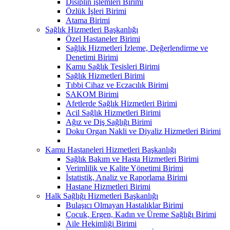
Disiplin işlemleri Birimi
Özlük İşleri Birimi
Atama Birimi
Sağlık Hizmetleri Başkanlığı
Özel Hastaneler Birimi
Sağlık Hizmetleri İzleme, Değerlendirme ve
Denetimi Birimi
Kamu Sağlık Tesisleri Birimi
Sağlık Hizmetleri Birimi
Tıbbi Cihaz ve Eczacılık Birimi
SAKOM Birimi
Afetlerde Sağlık Hizmetleri Birimi
Acil Sağlık Hizmetleri Birimi
Ağız ve Diş Sağlığı Birimi
Doku Organ Nakli ve Diyaliz Hizmetleri Birimi
Kamu Hastaneleri Hizmetleri Başkanlığı
Sağlık Bakım ve Hasta Hizmetleri Birimi
Verimlilik ve Kalite Yönetimi Birimi
İstatistik, Analiz ve Raporlama Birimi
Hastane Hizmetleri Birimi
Halk Sağlığı Hizmetleri Başkanlığı
Bulaşıcı Olmayan Hastalıklar Birimi
Çocuk, Ergen, Kadın ve Üreme Sağlığı Birimi
Aile Hekimliği Birimi