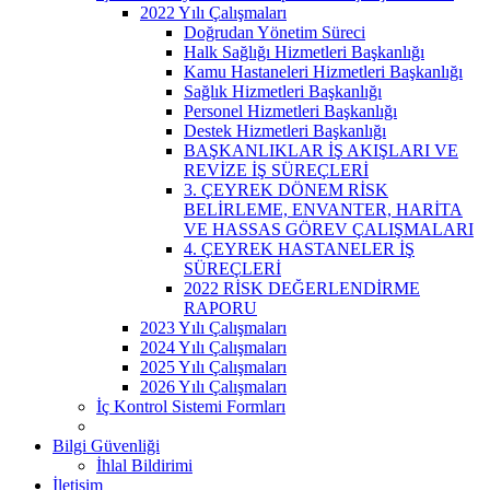
2022 Yılı Çalışmaları
Doğrudan Yönetim Süreci
Halk Sağlığı Hizmetleri Başkanlığı
Kamu Hastaneleri Hizmetleri Başkanlığı
Sağlık Hizmetleri Başkanlığı
Personel Hizmetleri Başkanlığı
Destek Hizmetleri Başkanlığı
BAŞKANLIKLAR İŞ AKIŞLARI VE
REVİZE İŞ SÜREÇLERİ
3. ÇEYREK DÖNEM RİSK
BELİRLEME, ENVANTER, HARİTA
VE HASSAS GÖREV ÇALIŞMALARI
4. ÇEYREK HASTANELER İŞ
SÜREÇLERİ
2022 RİSK DEĞERLENDİRME
RAPORU
2023 Yılı Çalışmaları
2024 Yılı Çalışmaları
2025 Yılı Çalışmaları
2026 Yılı Çalışmaları
İç Kontrol Sistemi Formları
Bilgi Güvenliği
İhlal Bildirimi
İletişim