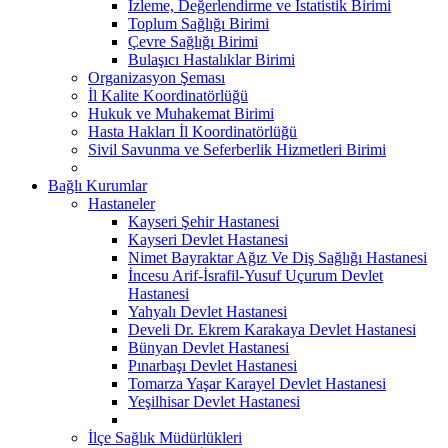
İzleme, Değerlendirme ve İstatistik Birimi
Toplum Sağlığı Birimi
Çevre Sağlığı Birimi
Bulaşıcı Hastalıklar Birimi
Organizasyon Şeması
İl Kalite Koordinatörlüğü
Hukuk ve Muhakemat Birimi
Hasta Hakları İl Koordinatörlüğü
Sivil Savunma ve Seferberlik Hizmetleri Birimi
Bağlı Kurumlar
Hastaneler
Kayseri Şehir Hastanesi
Kayseri Devlet Hastanesi
Nimet Bayraktar Ağız Ve Diş Sağlığı Hastanesi
İncesu Arif-İsrafil-Yusuf Uçurum Devlet
Hastanesi
Yahyalı Devlet Hastanesi
Develi Dr. Ekrem Karakaya Devlet Hastanesi
Bünyan Devlet Hastanesi
Pınarbaşı Devlet Hastanesi
Tomarza Yaşar Karayel Devlet Hastanesi
Yeşilhisar Devlet Hastanesi
İlçe Sağlık Müdürlükleri