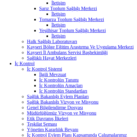
İletişim
Sarız Toplum Sağlığı Merkezi
İletişim
Tomarza Toplum Sağlığı Merkezi
İletişim
Yeşilhisar Toplum Sağlığı Merkezi
İletişim
Halk Sağlığı Laboratuvarı
Kayseri Bölge Eğitim Araştırma Ve Uygulama Merkezi
Kayseri İl Ambulans Servisi Başhekimliği
Sağlıklı Hayat Merkezleri
İç Kontrol
İç Kontrol Sistemi
İlgili Mevzuat
İç Kontrolün Tanımı
İç Kontrolün Amaçları
İç Kontrolün Standartları
Sağlık Bakanlığı Eylem Planları
Sağlık Bakanlığı Vizyon ve Misyonu
Genel Bilgilendirme Dosyası
Müdürlüğümüz Vizyon ve Misyonu
Etik Davranış İlkeleri
Teşkilat Şeması
Yönetim Kararlılık Beyanı
İç Kontrol Eylem Planı Kapsamında Çalışmalarımız