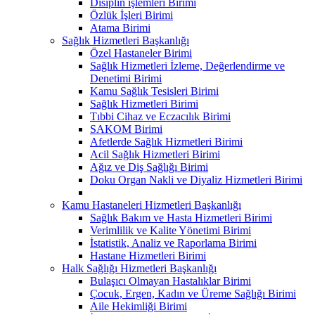
Disiplin işlemleri Birimi
Özlük İşleri Birimi
Atama Birimi
Sağlık Hizmetleri Başkanlığı
Özel Hastaneler Birimi
Sağlık Hizmetleri İzleme, Değerlendirme ve
Denetimi Birimi
Kamu Sağlık Tesisleri Birimi
Sağlık Hizmetleri Birimi
Tıbbi Cihaz ve Eczacılık Birimi
SAKOM Birimi
Afetlerde Sağlık Hizmetleri Birimi
Acil Sağlık Hizmetleri Birimi
Ağız ve Diş Sağlığı Birimi
Doku Organ Nakli ve Diyaliz Hizmetleri Birimi
Kamu Hastaneleri Hizmetleri Başkanlığı
Sağlık Bakım ve Hasta Hizmetleri Birimi
Verimlilik ve Kalite Yönetimi Birimi
İstatistik, Analiz ve Raporlama Birimi
Hastane Hizmetleri Birimi
Halk Sağlığı Hizmetleri Başkanlığı
Bulaşıcı Olmayan Hastalıklar Birimi
Çocuk, Ergen, Kadın ve Üreme Sağlığı Birimi
Aile Hekimliği Birimi