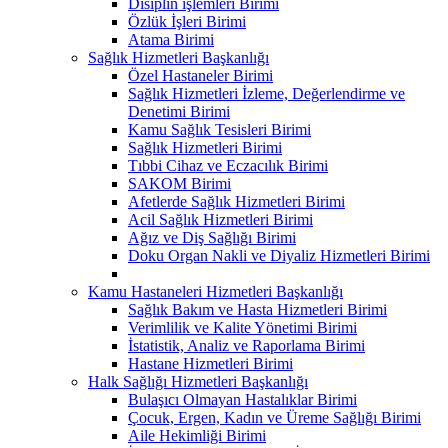
Disiplin işlemleri Birimi
Özlük İşleri Birimi
Atama Birimi
Sağlık Hizmetleri Başkanlığı
Özel Hastaneler Birimi
Sağlık Hizmetleri İzleme, Değerlendirme ve
Denetimi Birimi
Kamu Sağlık Tesisleri Birimi
Sağlık Hizmetleri Birimi
Tıbbi Cihaz ve Eczacılık Birimi
SAKOM Birimi
Afetlerde Sağlık Hizmetleri Birimi
Acil Sağlık Hizmetleri Birimi
Ağız ve Diş Sağlığı Birimi
Doku Organ Nakli ve Diyaliz Hizmetleri Birimi
Kamu Hastaneleri Hizmetleri Başkanlığı
Sağlık Bakım ve Hasta Hizmetleri Birimi
Verimlilik ve Kalite Yönetimi Birimi
İstatistik, Analiz ve Raporlama Birimi
Hastane Hizmetleri Birimi
Halk Sağlığı Hizmetleri Başkanlığı
Bulaşıcı Olmayan Hastalıklar Birimi
Çocuk, Ergen, Kadın ve Üreme Sağlığı Birimi
Aile Hekimliği Birimi