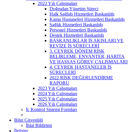
2022 Yılı Çalışmaları
Doğrudan Yönetim Süreci
Halk Sağlığı Hizmetleri Başkanlığı
Kamu Hastaneleri Hizmetleri Başkanlığı
Sağlık Hizmetleri Başkanlığı
Personel Hizmetleri Başkanlığı
Destek Hizmetleri Başkanlığı
BAŞKANLIKLAR İŞ AKIŞLARI VE
REVİZE İŞ SÜREÇLERİ
3. ÇEYREK DÖNEM RİSK
BELİRLEME, ENVANTER, HARİTA
VE HASSAS GÖREV ÇALIŞMALARI
4. ÇEYREK HASTANELER İŞ
SÜREÇLERİ
2022 RİSK DEĞERLENDİRME
RAPORU
2023 Yılı Çalışmaları
2024 Yılı Çalışmaları
2025 Yılı Çalışmaları
2026 Yılı Çalışmaları
İç Kontrol Sistemi Formları
Bilgi Güvenliği
İhlal Bildirimi
İletişim