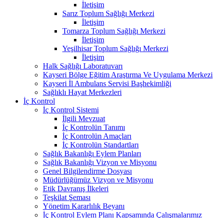
İletişim
Sarız Toplum Sağlığı Merkezi
İletişim
Tomarza Toplum Sağlığı Merkezi
İletişim
Yeşilhisar Toplum Sağlığı Merkezi
İletişim
Halk Sağlığı Laboratuvarı
Kayseri Bölge Eğitim Araştırma Ve Uygulama Merkezi
Kayseri İl Ambulans Servisi Başhekimliği
Sağlıklı Hayat Merkezleri
İç Kontrol
İç Kontrol Sistemi
İlgili Mevzuat
İç Kontrolün Tanımı
İç Kontrolün Amaçları
İç Kontrolün Standartları
Sağlık Bakanlığı Eylem Planları
Sağlık Bakanlığı Vizyon ve Misyonu
Genel Bilgilendirme Dosyası
Müdürlüğümüz Vizyon ve Misyonu
Etik Davranış İlkeleri
Teşkilat Şeması
Yönetim Kararlılık Beyanı
İç Kontrol Eylem Planı Kapsamında Çalışmalarımız