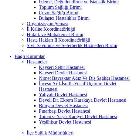
İzleme, Değerlendirme ve İstatistik Birimi
Toplum Sağlığı Birimi
Çevre Sağlığı Birimi
Bulaşıcı Hastalıklar Birimi
Organizasyon Şeması
İl Kalite Koordinatörlüğü
Hukuk ve Muhakemat Birimi
Hasta Hakları İl Koordinatörlüğü
Sivil Savunma ve Seferberlik Hizmetleri Birimi
Bağlı Kurumlar
Hastaneler
Kayseri Şehir Hastanesi
Kayseri Devlet Hastanesi
Nimet Bayraktar Ağız Ve Diş Sağlığı Hastanesi
İncesu Arif-İsrafil-Yusuf Uçurum Devlet
Hastanesi
Yahyalı Devlet Hastanesi
Develi Dr. Ekrem Karakaya Devlet Hastanesi
Bünyan Devlet Hastanesi
Pınarbaşı Devlet Hastanesi
Tomarza Yaşar Karayel Devlet Hastanesi
Yeşilhisar Devlet Hastanesi
İlçe Sağlık Müdürlükleri