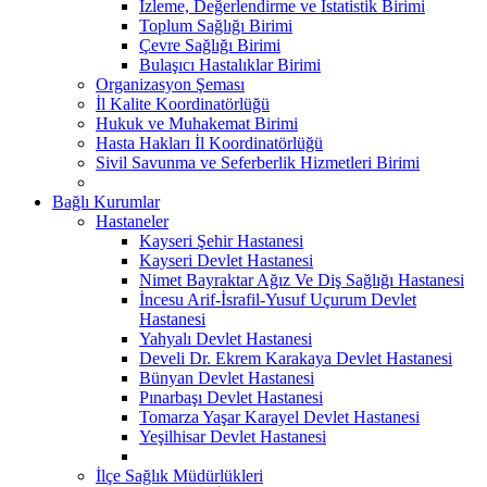
İzleme, Değerlendirme ve İstatistik Birimi
Toplum Sağlığı Birimi
Çevre Sağlığı Birimi
Bulaşıcı Hastalıklar Birimi
Organizasyon Şeması
İl Kalite Koordinatörlüğü
Hukuk ve Muhakemat Birimi
Hasta Hakları İl Koordinatörlüğü
Sivil Savunma ve Seferberlik Hizmetleri Birimi
Bağlı Kurumlar
Hastaneler
Kayseri Şehir Hastanesi
Kayseri Devlet Hastanesi
Nimet Bayraktar Ağız Ve Diş Sağlığı Hastanesi
İncesu Arif-İsrafil-Yusuf Uçurum Devlet
Hastanesi
Yahyalı Devlet Hastanesi
Develi Dr. Ekrem Karakaya Devlet Hastanesi
Bünyan Devlet Hastanesi
Pınarbaşı Devlet Hastanesi
Tomarza Yaşar Karayel Devlet Hastanesi
Yeşilhisar Devlet Hastanesi
İlçe Sağlık Müdürlükleri