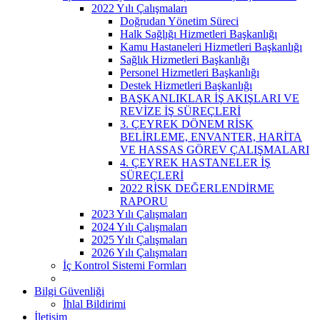
2022 Yılı Çalışmaları
Doğrudan Yönetim Süreci
Halk Sağlığı Hizmetleri Başkanlığı
Kamu Hastaneleri Hizmetleri Başkanlığı
Sağlık Hizmetleri Başkanlığı
Personel Hizmetleri Başkanlığı
Destek Hizmetleri Başkanlığı
BAŞKANLIKLAR İŞ AKIŞLARI VE
REVİZE İŞ SÜREÇLERİ
3. ÇEYREK DÖNEM RİSK
BELİRLEME, ENVANTER, HARİTA
VE HASSAS GÖREV ÇALIŞMALARI
4. ÇEYREK HASTANELER İŞ
SÜREÇLERİ
2022 RİSK DEĞERLENDİRME
RAPORU
2023 Yılı Çalışmaları
2024 Yılı Çalışmaları
2025 Yılı Çalışmaları
2026 Yılı Çalışmaları
İç Kontrol Sistemi Formları
Bilgi Güvenliği
İhlal Bildirimi
İletişim