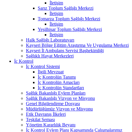
İletişim
Sarız Toplum Sağlığı Merkezi
İletişim
Tomarza Toplum Sağlığı Merkezi
İletişim
Yeşilhisar Toplum Sağlığı Merkezi
İletişim
Halk Sağlığı Laboratuvarı
Kayseri Bölge Eğitim Araştırma Ve Uygulama Merkezi
Kayseri İl Ambulans Servisi Başhekimliği
Sağlıklı Hayat Merkezleri
İç Kontrol
İç Kontrol Sistemi
İlgili Mevzuat
İç Kontrolün Tanımı
İç Kontrolün Amaçları
İç Kontrolün Standartları
Sağlık Bakanlığı Eylem Planları
Sağlık Bakanlığı Vizyon ve Misyonu
Genel Bilgilendirme Dosyası
Müdürlüğümüz Vizyon ve Misyonu
Etik Davranış İlkeleri
Teşkilat Şeması
Yönetim Kararlılık Beyanı
İç Kontrol Eylem Planı Kapsamında Çalışmalarımız