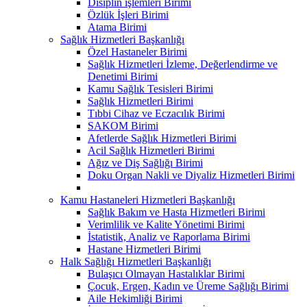
Disiplin işlemleri Birimi
Özlük İşleri Birimi
Atama Birimi
Sağlık Hizmetleri Başkanlığı
Özel Hastaneler Birimi
Sağlık Hizmetleri İzleme, Değerlendirme ve
Denetimi Birimi
Kamu Sağlık Tesisleri Birimi
Sağlık Hizmetleri Birimi
Tıbbi Cihaz ve Eczacılık Birimi
SAKOM Birimi
Afetlerde Sağlık Hizmetleri Birimi
Acil Sağlık Hizmetleri Birimi
Ağız ve Diş Sağlığı Birimi
Doku Organ Nakli ve Diyaliz Hizmetleri Birimi
Kamu Hastaneleri Hizmetleri Başkanlığı
Sağlık Bakım ve Hasta Hizmetleri Birimi
Verimlilik ve Kalite Yönetimi Birimi
İstatistik, Analiz ve Raporlama Birimi
Hastane Hizmetleri Birimi
Halk Sağlığı Hizmetleri Başkanlığı
Bulaşıcı Olmayan Hastalıklar Birimi
Çocuk, Ergen, Kadın ve Üreme Sağlığı Birimi
Aile Hekimliği Birimi