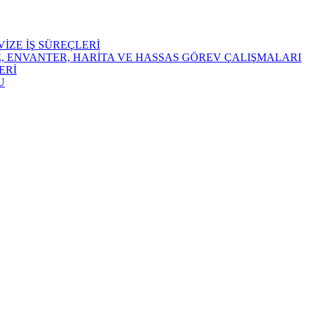
İZE İŞ SÜREÇLERİ
E, ENVANTER, HARİTA VE HASSAS GÖREV ÇALIŞMALARI
ERİ
U