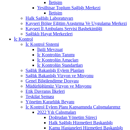
İletişim
Yeşilhisar Toplum Sağlığı Merkezi
İletişim
Halk Sağlığı Laboratuvarı
Kayseri Bölge Eğitim Araştırma Ve Uygulama Merkezi
Kayseri İl Ambulans Servisi Başhekimliği
Sağlıklı Hayat Merkezleri
İç Kontrol
İç Kontrol Sistemi
İlgili Mevzuat
İç Kontrolün Tanımı
İç Kontrolün Amaçları
İç Kontrolün Standartları
Sağlık Bakanlığı Eylem Planları
Sağlık Bakanlığı Vizyon ve Misyonu
Genel Bilgilendirme Dosyası
Müdürlüğümüz Vizyon ve Misyonu
Etik Davranış İlkeleri
Teşkilat Şeması
Yönetim Kararlılık Beyanı
İç Kontrol Eylem Planı Kapsamında Çalışmalarımız
2022 Yılı Çalışmaları
Doğrudan Yönetim Süreci
Halk Sağlığı Hizmetleri Başkanlığı
Kamu Hastaneleri Hizmetleri Başkanlığı