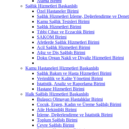
Atama Birimi
Sağlık Hizmetleri Başkanlığı
Özel Hastaneler Birimi
Sağlık Hizmetleri İzleme, Değerlendirme ve Denet
Kamu Sağlık Tesisleri Birimi
Sağlık Hizmetleri Birimi
Tıbbi Cihaz ve Eczacılık Birimi
SAKOM Birimi
Afetlerde Sağlık Hizmetleri Birimi
Acil Sağlık Hizmetleri Birimi
Ağız ve Diş Sağlığı Birimi
Doku Organ Nakli ve Diyaliz Hizmetleri Birimi
Kamu Hastaneleri Hizmetleri Başkanlığı
Sağlık Bakım ve Hasta Hizmetleri Birimi
Verimlilik ve Kalite Yönetimi Birimi
İstatistik, Analiz ve Raporlama Birimi
Hastane Hizmetleri Birimi
Halk Sağlığı Hizmetleri Başkanlığı
Bulaşıcı Olmayan Hastalıklar Birimi
Çocuk, Ergen, Kadın ve Üreme Sağlığı Birimi
Aile Hekimliği Birimi
İzleme, Değerlendirme ve İstatistik Birimi
Toplum Sağlığı Birimi
Çevre Sağlığı Birimi