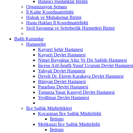
Bulaşıcı Hastalıklar Birimi
Organizasyon Şeması
İl Kalite Koordinatörlüğü
Hukuk ve Muhakemat Birimi
Hasta Hakları İl Koordinatörlüğü
Sivil Savunma ve Seferberlik Hizmetleri Birimi
Bağlı Kurumlar
Hastaneler
Kayseri Şehir Hastanesi
Kayseri Devlet Hastanesi
Nimet Bayraktar Ağız Ve Diş Sağlığı Hastanesi
İncesu Arif-İsrafil-Yusuf Uçurum Devlet Hastanesi
Yahyalı Devlet Hastanesi
Develi Dr. Ekrem Karakaya Devlet Hastanesi
Bünyan Devlet Hastanesi
Pınarbaşı Devlet Hastanesi
Tomarza Yaşar Karayel Devlet Hastanesi
Yeşilhisar Devlet Hastanesi
İlçe Sağlık Müdürlükleri
Kocasinan İlçe Sağlık Müdürlüğü
İletişim
Melikgazi İlçe Sağlık Müdürlüğü
İletişim