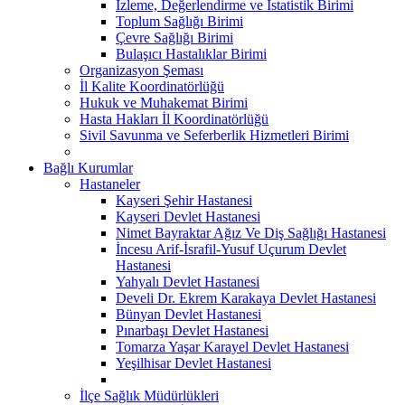
İzleme, Değerlendirme ve İstatistik Birimi
Toplum Sağlığı Birimi
Çevre Sağlığı Birimi
Bulaşıcı Hastalıklar Birimi
Organizasyon Şeması
İl Kalite Koordinatörlüğü
Hukuk ve Muhakemat Birimi
Hasta Hakları İl Koordinatörlüğü
Sivil Savunma ve Seferberlik Hizmetleri Birimi
Bağlı Kurumlar
Hastaneler
Kayseri Şehir Hastanesi
Kayseri Devlet Hastanesi
Nimet Bayraktar Ağız Ve Diş Sağlığı Hastanesi
İncesu Arif-İsrafil-Yusuf Uçurum Devlet
Hastanesi
Yahyalı Devlet Hastanesi
Develi Dr. Ekrem Karakaya Devlet Hastanesi
Bünyan Devlet Hastanesi
Pınarbaşı Devlet Hastanesi
Tomarza Yaşar Karayel Devlet Hastanesi
Yeşilhisar Devlet Hastanesi
İlçe Sağlık Müdürlükleri