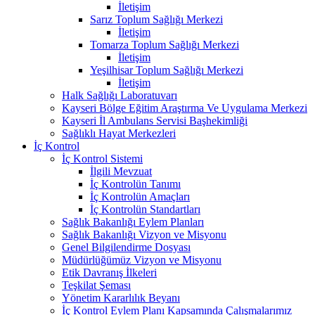
İletişim
Sarız Toplum Sağlığı Merkezi
İletişim
Tomarza Toplum Sağlığı Merkezi
İletişim
Yeşilhisar Toplum Sağlığı Merkezi
İletişim
Halk Sağlığı Laboratuvarı
Kayseri Bölge Eğitim Araştırma Ve Uygulama Merkezi
Kayseri İl Ambulans Servisi Başhekimliği
Sağlıklı Hayat Merkezleri
İç Kontrol
İç Kontrol Sistemi
İlgili Mevzuat
İç Kontrolün Tanımı
İç Kontrolün Amaçları
İç Kontrolün Standartları
Sağlık Bakanlığı Eylem Planları
Sağlık Bakanlığı Vizyon ve Misyonu
Genel Bilgilendirme Dosyası
Müdürlüğümüz Vizyon ve Misyonu
Etik Davranış İlkeleri
Teşkilat Şeması
Yönetim Kararlılık Beyanı
İç Kontrol Eylem Planı Kapsamında Çalışmalarımız