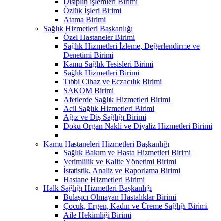
Disiplin işlemleri Birimi
Özlük İşleri Birimi
Atama Birimi
Sağlık Hizmetleri Başkanlığı
Özel Hastaneler Birimi
Sağlık Hizmetleri İzleme, Değerlendirme ve
Denetimi Birimi
Kamu Sağlık Tesisleri Birimi
Sağlık Hizmetleri Birimi
Tıbbi Cihaz ve Eczacılık Birimi
SAKOM Birimi
Afetlerde Sağlık Hizmetleri Birimi
Acil Sağlık Hizmetleri Birimi
Ağız ve Diş Sağlığı Birimi
Doku Organ Nakli ve Diyaliz Hizmetleri Birimi
Kamu Hastaneleri Hizmetleri Başkanlığı
Sağlık Bakım ve Hasta Hizmetleri Birimi
Verimlilik ve Kalite Yönetimi Birimi
İstatistik, Analiz ve Raporlama Birimi
Hastane Hizmetleri Birimi
Halk Sağlığı Hizmetleri Başkanlığı
Bulaşıcı Olmayan Hastalıklar Birimi
Çocuk, Ergen, Kadın ve Üreme Sağlığı Birimi
Aile Hekimliği Birimi