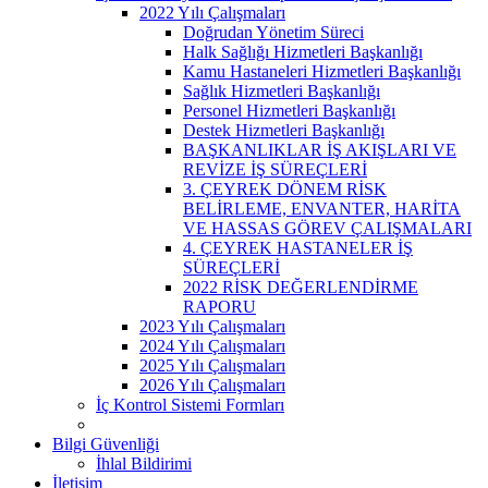
2022 Yılı Çalışmaları
Doğrudan Yönetim Süreci
Halk Sağlığı Hizmetleri Başkanlığı
Kamu Hastaneleri Hizmetleri Başkanlığı
Sağlık Hizmetleri Başkanlığı
Personel Hizmetleri Başkanlığı
Destek Hizmetleri Başkanlığı
BAŞKANLIKLAR İŞ AKIŞLARI VE
REVİZE İŞ SÜREÇLERİ
3. ÇEYREK DÖNEM RİSK
BELİRLEME, ENVANTER, HARİTA
VE HASSAS GÖREV ÇALIŞMALARI
4. ÇEYREK HASTANELER İŞ
SÜREÇLERİ
2022 RİSK DEĞERLENDİRME
RAPORU
2023 Yılı Çalışmaları
2024 Yılı Çalışmaları
2025 Yılı Çalışmaları
2026 Yılı Çalışmaları
İç Kontrol Sistemi Formları
Bilgi Güvenliği
İhlal Bildirimi
İletişim