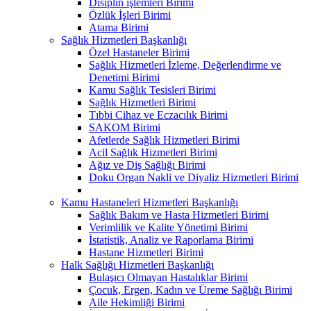
Disiplin işlemleri Birimi
Özlük İşleri Birimi
Atama Birimi
Sağlık Hizmetleri Başkanlığı
Özel Hastaneler Birimi
Sağlık Hizmetleri İzleme, Değerlendirme ve
Denetimi Birimi
Kamu Sağlık Tesisleri Birimi
Sağlık Hizmetleri Birimi
Tıbbi Cihaz ve Eczacılık Birimi
SAKOM Birimi
Afetlerde Sağlık Hizmetleri Birimi
Acil Sağlık Hizmetleri Birimi
Ağız ve Diş Sağlığı Birimi
Doku Organ Nakli ve Diyaliz Hizmetleri Birimi
Kamu Hastaneleri Hizmetleri Başkanlığı
Sağlık Bakım ve Hasta Hizmetleri Birimi
Verimlilik ve Kalite Yönetimi Birimi
İstatistik, Analiz ve Raporlama Birimi
Hastane Hizmetleri Birimi
Halk Sağlığı Hizmetleri Başkanlığı
Bulaşıcı Olmayan Hastalıklar Birimi
Çocuk, Ergen, Kadın ve Üreme Sağlığı Birimi
Aile Hekimliği Birimi