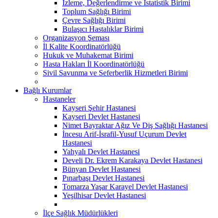
İzleme, Değerlendirme ve İstatistik Birimi
Toplum Sağlığı Birimi
Çevre Sağlığı Birimi
Bulaşıcı Hastalıklar Birimi
Organizasyon Şeması
İl Kalite Koordinatörlüğü
Hukuk ve Muhakemat Birimi
Hasta Hakları İl Koordinatörlüğü
Sivil Savunma ve Seferberlik Hizmetleri Birimi
Bağlı Kurumlar
Hastaneler
Kayseri Şehir Hastanesi
Kayseri Devlet Hastanesi
Nimet Bayraktar Ağız Ve Diş Sağlığı Hastanesi
İncesu Arif-İsrafil-Yusuf Uçurum Devlet
Hastanesi
Yahyalı Devlet Hastanesi
Develi Dr. Ekrem Karakaya Devlet Hastanesi
Bünyan Devlet Hastanesi
Pınarbaşı Devlet Hastanesi
Tomarza Yaşar Karayel Devlet Hastanesi
Yeşilhisar Devlet Hastanesi
İlçe Sağlık Müdürlükleri