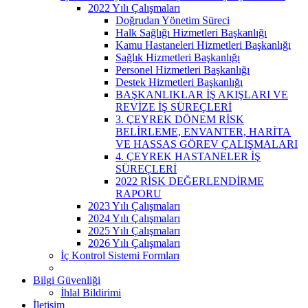
2022 Yılı Çalışmaları
Doğrudan Yönetim Süreci
Halk Sağlığı Hizmetleri Başkanlığı
Kamu Hastaneleri Hizmetleri Başkanlığı
Sağlık Hizmetleri Başkanlığı
Personel Hizmetleri Başkanlığı
Destek Hizmetleri Başkanlığı
BAŞKANLIKLAR İŞ AKIŞLARI VE
REVİZE İŞ SÜREÇLERİ
3. ÇEYREK DÖNEM RİSK
BELİRLEME, ENVANTER, HARİTA
VE HASSAS GÖREV ÇALIŞMALARI
4. ÇEYREK HASTANELER İŞ
SÜREÇLERİ
2022 RİSK DEĞERLENDİRME
RAPORU
2023 Yılı Çalışmaları
2024 Yılı Çalışmaları
2025 Yılı Çalışmaları
2026 Yılı Çalışmaları
İç Kontrol Sistemi Formları
Bilgi Güvenliği
İhlal Bildirimi
İletişim