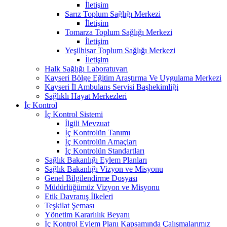
İletişim
Sarız Toplum Sağlığı Merkezi
İletişim
Tomarza Toplum Sağlığı Merkezi
İletişim
Yeşilhisar Toplum Sağlığı Merkezi
İletişim
Halk Sağlığı Laboratuvarı
Kayseri Bölge Eğitim Araştırma Ve Uygulama Merkezi
Kayseri İl Ambulans Servisi Başhekimliği
Sağlıklı Hayat Merkezleri
İç Kontrol
İç Kontrol Sistemi
İlgili Mevzuat
İç Kontrolün Tanımı
İç Kontrolün Amaçları
İç Kontrolün Standartları
Sağlık Bakanlığı Eylem Planları
Sağlık Bakanlığı Vizyon ve Misyonu
Genel Bilgilendirme Dosyası
Müdürlüğümüz Vizyon ve Misyonu
Etik Davranış İlkeleri
Teşkilat Şeması
Yönetim Kararlılık Beyanı
İç Kontrol Eylem Planı Kapsamında Çalışmalarımız