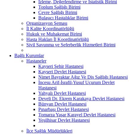
İzleme, Değerlendirme ve İstatistik Birimi
Toplum Sağlığı Birimi
Çevre Sağlığı Birimi
Bulaşıcı Hastalıklar Birimi
Organizasyon Şeması
İl Kalite Koordinatörlüğü
Hukuk ve Muhakemat Birimi
Hasta Hakları İl Koordinatörlüğü
Sivil Savunma ve Seferberlik Hizmetleri Birimi
Bağlı Kurumlar
Hastaneler
Kayseri Şehir Hastanesi
Kayseri Devlet Hastanesi
Nimet Bayraktar Ağız Ve Diş Sağlığı Hastanesi
İncesu Arif-İsrafil-Yusuf Uçurum Devlet
Hastanesi
Yahyalı Devlet Hastanesi
Develi Dr. Ekrem Karakaya Devlet Hastanesi
Bünyan Devlet Hastanesi
Pınarbaşı Devlet Hastanesi
Tomarza Yaşar Karayel Devlet Hastanesi
Yeşilhisar Devlet Hastanesi
İlçe Sağlık Müdürlükleri