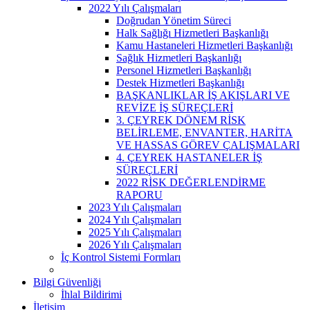
2022 Yılı Çalışmaları
Doğrudan Yönetim Süreci
Halk Sağlığı Hizmetleri Başkanlığı
Kamu Hastaneleri Hizmetleri Başkanlığı
Sağlık Hizmetleri Başkanlığı
Personel Hizmetleri Başkanlığı
Destek Hizmetleri Başkanlığı
BAŞKANLIKLAR İŞ AKIŞLARI VE
REVİZE İŞ SÜREÇLERİ
3. ÇEYREK DÖNEM RİSK
BELİRLEME, ENVANTER, HARİTA
VE HASSAS GÖREV ÇALIŞMALARI
4. ÇEYREK HASTANELER İŞ
SÜREÇLERİ
2022 RİSK DEĞERLENDİRME
RAPORU
2023 Yılı Çalışmaları
2024 Yılı Çalışmaları
2025 Yılı Çalışmaları
2026 Yılı Çalışmaları
İç Kontrol Sistemi Formları
Bilgi Güvenliği
İhlal Bildirimi
İletişim