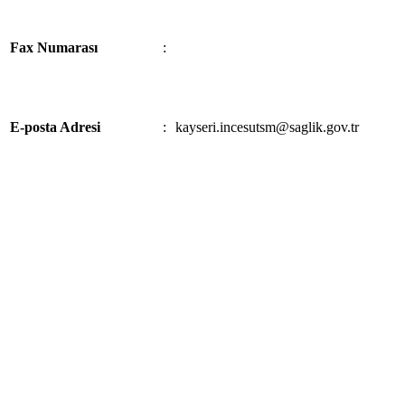
Fax Numarası
:
E-posta Adresi
:
kayseri.incesutsm@saglik.gov.tr