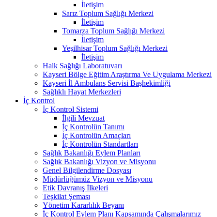
İletişim
Sarız Toplum Sağlığı Merkezi
İletişim
Tomarza Toplum Sağlığı Merkezi
İletişim
Yeşilhisar Toplum Sağlığı Merkezi
İletişim
Halk Sağlığı Laboratuvarı
Kayseri Bölge Eğitim Araştırma Ve Uygulama Merkezi
Kayseri İl Ambulans Servisi Başhekimliği
Sağlıklı Hayat Merkezleri
İç Kontrol
İç Kontrol Sistemi
İlgili Mevzuat
İç Kontrolün Tanımı
İç Kontrolün Amaçları
İç Kontrolün Standartları
Sağlık Bakanlığı Eylem Planları
Sağlık Bakanlığı Vizyon ve Misyonu
Genel Bilgilendirme Dosyası
Müdürlüğümüz Vizyon ve Misyonu
Etik Davranış İlkeleri
Teşkilat Şeması
Yönetim Kararlılık Beyanı
İç Kontrol Eylem Planı Kapsamında Çalışmalarımız