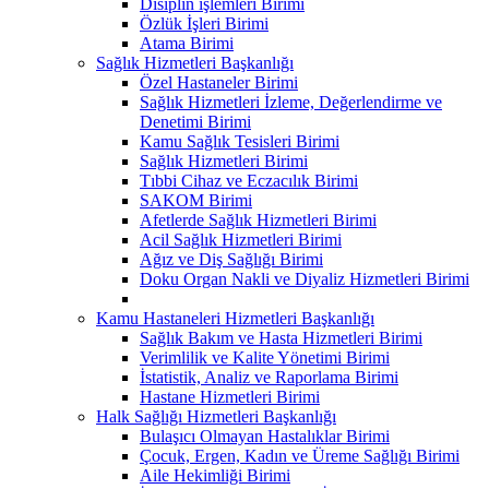
Disiplin işlemleri Birimi
Özlük İşleri Birimi
Atama Birimi
Sağlık Hizmetleri Başkanlığı
Özel Hastaneler Birimi
Sağlık Hizmetleri İzleme, Değerlendirme ve
Denetimi Birimi
Kamu Sağlık Tesisleri Birimi
Sağlık Hizmetleri Birimi
Tıbbi Cihaz ve Eczacılık Birimi
SAKOM Birimi
Afetlerde Sağlık Hizmetleri Birimi
Acil Sağlık Hizmetleri Birimi
Ağız ve Diş Sağlığı Birimi
Doku Organ Nakli ve Diyaliz Hizmetleri Birimi
Kamu Hastaneleri Hizmetleri Başkanlığı
Sağlık Bakım ve Hasta Hizmetleri Birimi
Verimlilik ve Kalite Yönetimi Birimi
İstatistik, Analiz ve Raporlama Birimi
Hastane Hizmetleri Birimi
Halk Sağlığı Hizmetleri Başkanlığı
Bulaşıcı Olmayan Hastalıklar Birimi
Çocuk, Ergen, Kadın ve Üreme Sağlığı Birimi
Aile Hekimliği Birimi