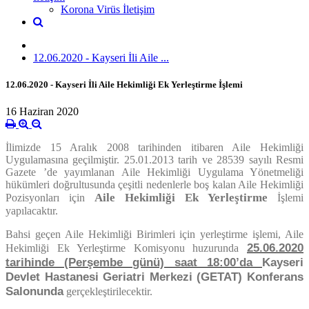
Korona Virüs İletişim
12.06.2020 - Kayseri İli Aile ...
12.06.2020 - Kayseri İli Aile Hekimliği Ek Yerleştirme İşlemi
16 Haziran 2020
İlimizde 15 Aralık 2008 tarihinden itibaren Aile Hekimliği
Uygulamasına geçilmiştir. 25.01.2013 tarih ve 28539 sayılı Resmi
Gazete ’de yayımlanan Aile Hekimliği Uygulama Yönetmeliği
hükümleri doğrultusunda çeşitli nedenlerle boş kalan Aile Hekimliği
Aile Hekimliği Ek Yerleştirme
Pozisyonları için
İşlemi
yapılacaktır.
Bahsi geçen Aile Hekimliği Birimleri için yerleştirme işlemi, Aile
25.06.2020
Hekimliği Ek Yerleştirme Komisyonu huzurunda
tarihinde (Perşembe günü) saat 18:00’da
Kayseri
Devlet Hastanesi Geriatri Merkezi (GETAT) Konferans
Salonunda
gerçekleştirilecektir.