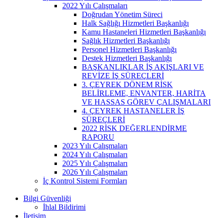
2022 Yılı Çalışmaları
Doğrudan Yönetim Süreci
Halk Sağlığı Hizmetleri Başkanlığı
Kamu Hastaneleri Hizmetleri Başkanlığı
Sağlık Hizmetleri Başkanlığı
Personel Hizmetleri Başkanlığı
Destek Hizmetleri Başkanlığı
BAŞKANLIKLAR İŞ AKIŞLARI VE
REVİZE İŞ SÜREÇLERİ
3. ÇEYREK DÖNEM RİSK
BELİRLEME, ENVANTER, HARİTA
VE HASSAS GÖREV ÇALIŞMALARI
4. ÇEYREK HASTANELER İŞ
SÜREÇLERİ
2022 RİSK DEĞERLENDİRME
RAPORU
2023 Yılı Çalışmaları
2024 Yılı Çalışmaları
2025 Yılı Çalışmaları
2026 Yılı Çalışmaları
İç Kontrol Sistemi Formları
Bilgi Güvenliği
İhlal Bildirimi
İletişim