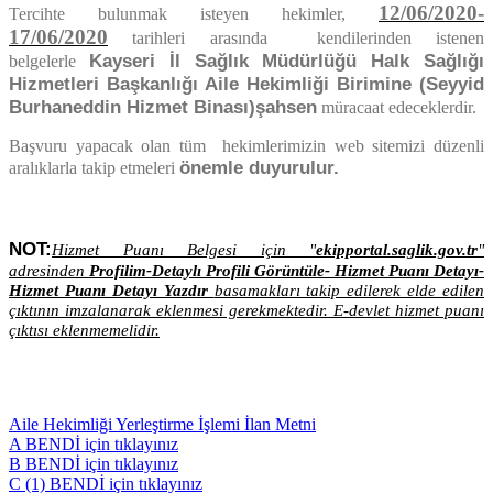
12/06/2020-
Tercihte bulunmak isteyen hekimler,
17/06/2020
tarihleri arasında kendilerinden istenen
Kayseri İl Sağlık Müdürlüğü Halk Sağlığı
belgelerle
Hizmetleri Başkanlığı Aile Hekimliği Birimine (Seyyid
Burhaneddin Hizmet Binası)
şahsen
müracaat edeceklerdir.
Başvuru yapacak olan tüm hekimlerimizin web sitemizi düzenli
önemle duyurulur.
aralıklarla takip etmeleri
NOT:
Hizmet Puanı Belgesi için "
ekipportal.saglik.gov.tr
"
adresinden
Profilim-Detaylı Profili Görüntüle- Hizmet Puanı Detayı-
Hizmet Puanı Detayı Yazdır
basamakları takip edilerek elde edilen
çıktının imzalanarak eklenmesi gerekmektedir. E-devlet hizmet puanı
çıktısı eklenmemelidir.
Aile Hekimliği Yerleştirme İşlemi İlan Metni
A BENDİ için tıklayınız
B BENDİ için tıklayınız
C (1) BENDİ için tıklayınız