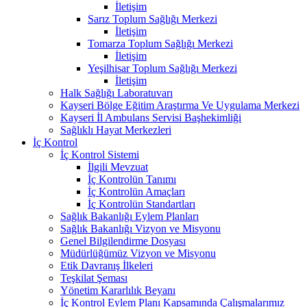
İletişim
Sarız Toplum Sağlığı Merkezi
İletişim
Tomarza Toplum Sağlığı Merkezi
İletişim
Yeşilhisar Toplum Sağlığı Merkezi
İletişim
Halk Sağlığı Laboratuvarı
Kayseri Bölge Eğitim Araştırma Ve Uygulama Merkezi
Kayseri İl Ambulans Servisi Başhekimliği
Sağlıklı Hayat Merkezleri
İç Kontrol
İç Kontrol Sistemi
İlgili Mevzuat
İç Kontrolün Tanımı
İç Kontrolün Amaçları
İç Kontrolün Standartları
Sağlık Bakanlığı Eylem Planları
Sağlık Bakanlığı Vizyon ve Misyonu
Genel Bilgilendirme Dosyası
Müdürlüğümüz Vizyon ve Misyonu
Etik Davranış İlkeleri
Teşkilat Şeması
Yönetim Kararlılık Beyanı
İç Kontrol Eylem Planı Kapsamında Çalışmalarımız