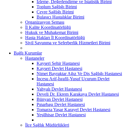
İzleme, Değerlendirme ve İstatistik Birimi
Toplum Sağlığı Birimi
Çevre Sağlığı Birimi
Bulaşıcı Hastalıklar Birimi
Organizasyon Şeması
İl Kalite Koordinatörlüğü
Hukuk ve Muhakemat Birimi
Hasta Hakları İl Koordinatörlüğü
Sivil Savunma ve Seferberlik Hizmetleri Birimi
Bağlı Kurumlar
Hastaneler
Kayseri Şehir Hastanesi
Kayseri Devlet Hastanesi
Nimet Bayraktar Ağız Ve Diş Sağlığı Hastanesi
İncesu Arif-İsrafil-Yusuf Uçurum Devlet
Hastanesi
Yahyalı Devlet Hastanesi
Develi Dr. Ekrem Karakaya Devlet Hastanesi
Bünyan Devlet Hastanesi
Pınarbaşı Devlet Hastanesi
Tomarza Yaşar Karayel Devlet Hastanesi
Yeşilhisar Devlet Hastanesi
İlçe Sağlık Müdürlükleri