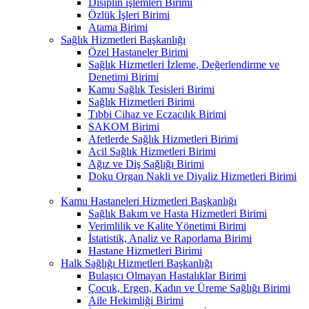
Disiplin işlemleri Birimi
Özlük İşleri Birimi
Atama Birimi
Sağlık Hizmetleri Başkanlığı
Özel Hastaneler Birimi
Sağlık Hizmetleri İzleme, Değerlendirme ve
Denetimi Birimi
Kamu Sağlık Tesisleri Birimi
Sağlık Hizmetleri Birimi
Tıbbi Cihaz ve Eczacılık Birimi
SAKOM Birimi
Afetlerde Sağlık Hizmetleri Birimi
Acil Sağlık Hizmetleri Birimi
Ağız ve Diş Sağlığı Birimi
Doku Organ Nakli ve Diyaliz Hizmetleri Birimi
Kamu Hastaneleri Hizmetleri Başkanlığı
Sağlık Bakım ve Hasta Hizmetleri Birimi
Verimlilik ve Kalite Yönetimi Birimi
İstatistik, Analiz ve Raporlama Birimi
Hastane Hizmetleri Birimi
Halk Sağlığı Hizmetleri Başkanlığı
Bulaşıcı Olmayan Hastalıklar Birimi
Çocuk, Ergen, Kadın ve Üreme Sağlığı Birimi
Aile Hekimliği Birimi