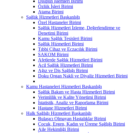
Disiplin işlemleri Birimi
Özlük İşleri Birimi
Atama Birimi
Sağlık Hizmetleri Başkanlığı
Özel Hastaneler Birimi
Sağlık Hizmetleri İzleme, Değerlendirme ve
Denetimi Birimi
Kamu Sağlık Tesisleri Birimi
Sağlık Hizmetleri Birimi
Tıbbi Cihaz ve Eczacılık Birimi
SAKOM Birimi
Afetlerde Sağlık Hizmetleri Birimi
Acil Sağlık Hizmetleri Birimi
Ağız ve Diş Sağlığı Birimi
Doku Organ Nakli ve Diyaliz Hizmetleri Birimi
Kamu Hastaneleri Hizmetleri Başkanlığı
Sağlık Bakım ve Hasta Hizmetleri Birimi
Verimlilik ve Kalite Yönetimi Birimi
İstatistik, Analiz ve Raporlama Birimi
Hastane Hizmetleri Birimi
Halk Sağlığı Hizmetleri Başkanlığı
Bulaşıcı Olmayan Hastalıklar Birimi
Çocuk, Ergen, Kadın ve Üreme Sağlığı Birimi
Aile Hekimliği Birimi