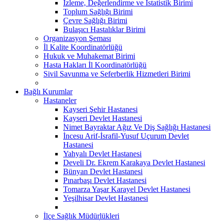
İzleme, Değerlendirme ve İstatistik Birimi
Toplum Sağlığı Birimi
Çevre Sağlığı Birimi
Bulaşıcı Hastalıklar Birimi
Organizasyon Şeması
İl Kalite Koordinatörlüğü
Hukuk ve Muhakemat Birimi
Hasta Hakları İl Koordinatörlüğü
Sivil Savunma ve Seferberlik Hizmetleri Birimi
Bağlı Kurumlar
Hastaneler
Kayseri Şehir Hastanesi
Kayseri Devlet Hastanesi
Nimet Bayraktar Ağız Ve Diş Sağlığı Hastanesi
İncesu Arif-İsrafil-Yusuf Uçurum Devlet
Hastanesi
Yahyalı Devlet Hastanesi
Develi Dr. Ekrem Karakaya Devlet Hastanesi
Bünyan Devlet Hastanesi
Pınarbaşı Devlet Hastanesi
Tomarza Yaşar Karayel Devlet Hastanesi
Yeşilhisar Devlet Hastanesi
İlçe Sağlık Müdürlükleri