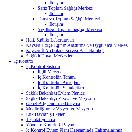
İletişim
Sarız Toplum Sağlığı Merkezi
İletişim
Tomarza Toplum Sağlığı Merkezi
İletişim
Yeşilhisar Toplum Sağlığı Merkezi
İletişim
Halk Sağlığı Laboratuvarı
Kayseri Bölge Eğitim Araştırma Ve Uygulama Merkezi
Kayseri İl Ambulans Servisi Başhekimliği
Sağlıklı Hayat Merkezleri
İç Kontrol
İç Kontrol Sistemi
İlgili Mevzuat
İç Kontrolün Tanımı
İç Kontrolün Amaçları
İç Kontrolün Standartları
Sağlık Bakanlığı Eylem Planları
Sağlık Bakanlığı Vizyon ve Misyonu
Genel Bilgilendirme Dosyası
Müdürlüğümüz Vizyon ve Misyonu
Etik Davranış İlkeleri
Teşkilat Şeması
Yönetim Kararlılık Beyanı
İç Kontrol Eylem Planı Kapsamında Çalışmalarımız