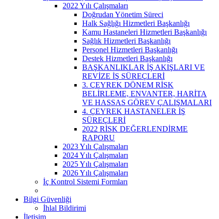
2022 Yılı Çalışmaları
Doğrudan Yönetim Süreci
Halk Sağlığı Hizmetleri Başkanlığı
Kamu Hastaneleri Hizmetleri Başkanlığı
Sağlık Hizmetleri Başkanlığı
Personel Hizmetleri Başkanlığı
Destek Hizmetleri Başkanlığı
BAŞKANLIKLAR İŞ AKIŞLARI VE
REVİZE İŞ SÜREÇLERİ
3. ÇEYREK DÖNEM RİSK
BELİRLEME, ENVANTER, HARİTA
VE HASSAS GÖREV ÇALIŞMALARI
4. ÇEYREK HASTANELER İŞ
SÜREÇLERİ
2022 RİSK DEĞERLENDİRME
RAPORU
2023 Yılı Çalışmaları
2024 Yılı Çalışmaları
2025 Yılı Çalışmaları
2026 Yılı Çalışmaları
İç Kontrol Sistemi Formları
Bilgi Güvenliği
İhlal Bildirimi
İletişim