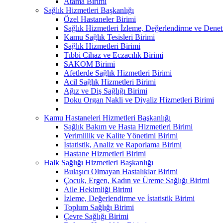
Atama Birimi
Sağlık Hizmetleri Başkanlığı
Özel Hastaneler Birimi
Sağlık Hizmetleri İzleme, Değerlendirme ve Denet
Kamu Sağlık Tesisleri Birimi
Sağlık Hizmetleri Birimi
Tıbbi Cihaz ve Eczacılık Birimi
SAKOM Birimi
Afetlerde Sağlık Hizmetleri Birimi
Acil Sağlık Hizmetleri Birimi
Ağız ve Diş Sağlığı Birimi
Doku Organ Nakli ve Diyaliz Hizmetleri Birimi
Kamu Hastaneleri Hizmetleri Başkanlığı
Sağlık Bakım ve Hasta Hizmetleri Birimi
Verimlilik ve Kalite Yönetimi Birimi
İstatistik, Analiz ve Raporlama Birimi
Hastane Hizmetleri Birimi
Halk Sağlığı Hizmetleri Başkanlığı
Bulaşıcı Olmayan Hastalıklar Birimi
Çocuk, Ergen, Kadın ve Üreme Sağlığı Birimi
Aile Hekimliği Birimi
İzleme, Değerlendirme ve İstatistik Birimi
Toplum Sağlığı Birimi
Çevre Sağlığı Birimi