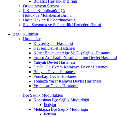
Bulaşıcı Hastalıklar Birimi
Organizasyon Şeması
İl Kalite Koordinatörlüğü
Hukuk ve Muhakemat Birimi
Hasta Hakları İl Koordinatörlüğü
Sivil Savunma ve Seferberlik Hizmetleri Birimi
Bağlı Kurumlar
Hastaneler
Kayseri Şehir Hastanesi
Kayseri Devlet Hastanesi
Nimet Bayraktar Ağız Ve Diş Sağlığı Hastanesi
İncesu Arif-İsrafil-Yusuf Uçurum Devlet Hastanesi
Yahyalı Devlet Hastanesi
Develi Dr. Ekrem Karakaya Devlet Hastanesi
Bünyan Devlet Hastanesi
Pınarbaşı Devlet Hastanesi
Tomarza Yaşar Karayel Devlet Hastanesi
Yeşilhisar Devlet Hastanesi
İlçe Sağlık Müdürlükleri
Kocasinan İlçe Sağlık Müdürlüğü
İletişim
Melikgazi İlçe Sağlık Müdürlüğü
İletişim