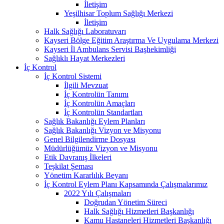
İletişim
Yeşilhisar Toplum Sağlığı Merkezi
İletişim
Halk Sağlığı Laboratuvarı
Kayseri Bölge Eğitim Araştırma Ve Uygulama Merkezi
Kayseri İl Ambulans Servisi Başhekimliği
Sağlıklı Hayat Merkezleri
İç Kontrol
İç Kontrol Sistemi
İlgili Mevzuat
İç Kontrolün Tanımı
İç Kontrolün Amaçları
İç Kontrolün Standartları
Sağlık Bakanlığı Eylem Planları
Sağlık Bakanlığı Vizyon ve Misyonu
Genel Bilgilendirme Dosyası
Müdürlüğümüz Vizyon ve Misyonu
Etik Davranış İlkeleri
Teşkilat Şeması
Yönetim Kararlılık Beyanı
İç Kontrol Eylem Planı Kapsamında Çalışmalarımız
2022 Yılı Çalışmaları
Doğrudan Yönetim Süreci
Halk Sağlığı Hizmetleri Başkanlığı
Kamu Hastaneleri Hizmetleri Başkanlığı