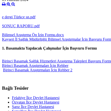
e dergi Türkçe sn.pdf
SONUÇ RAPORU.pdf
Bilimsel Araştırma Ön İzin Formu.docx
Kayseri İl Sağlık Müdürlüğü Bilimsel Araştırmalar İçin Başvuru For
1. Basamakta Yapılacak Çalışmalar İçin Başvuru Formu
Birinci Basamak Sağlık Hizmetleri Araştırma Talepleri Başvuru For
Birinci Basamak Araştırmaları İçin Rehber
Birinci Basamak Araştırmaları İçin Rehber 2
Bağlı Tesisler
Felahiye İlçe Devlet Hastanesi
Özvatan İlçe Devlet Hastanesi
Sarız İlçe Devlet Hastanesi