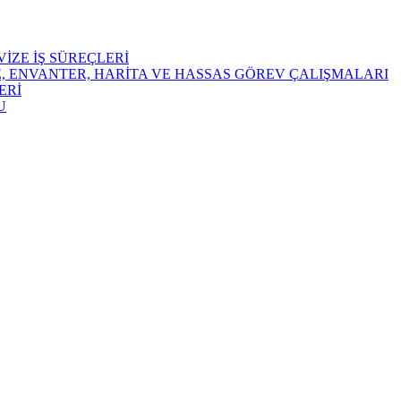
İZE İŞ SÜREÇLERİ
E, ENVANTER, HARİTA VE HASSAS GÖREV ÇALIŞMALARI
ERİ
U